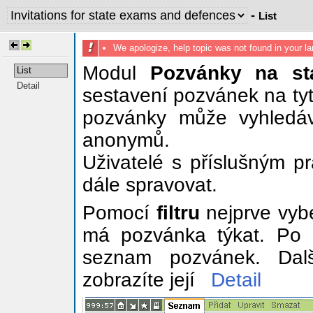
-
List
We apologize, help topic was not found in your 
Modul
Pozvánky na st
List
Detail
sestavení pozvánek na tyt
pozvánky může vyhledáva
anonymů.
Uživatelé s příslušným p
dále spravovat.
Pomocí
filtru
nejprve vybe
má pozvánka týkat. Po k
seznam pozvánek. Dalš
zobrazíte její
Detail