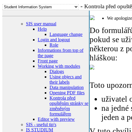
-
Kontrola před opušt
We apologize
SIS user manual
Do formulářů
Help
Language change
pokud se uži
Login and logout
Role
některou z p
Informations from top of
the page
hláškou:
Front page
Working with modules
Dialogs
Using objecs and
their labels
Toto upozorn
Data manipulation
Opening PDF files
uživatel 
Kontrola před
opuštěním stránky se
na jedné 
změněným
formulářem
jeden a p
Editor with preview
SIS - useful tip's
V tuto chvíl
IS STUDIUM