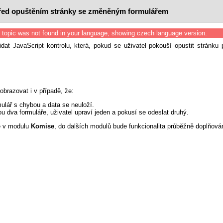
řed opuštěním stránky se změněným formulářem
 topic was not found in your language, showing czech language version.
dat JavaScript kontrolu, která, pokud se uživatel pokouší opustit stránku 
brazovat i v případě, že:
mulář s chybou a data se neuloží.
ou dva formuláře, uživatel upraví jeden a pokusí se odeslat druhý.
ze v modulu
Komise
, do dalších modulů bude funkcionalita průběžně doplňová