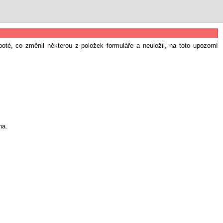
poté, co změnil některou z položek formuláře a neuložil, na toto upozorní
na.