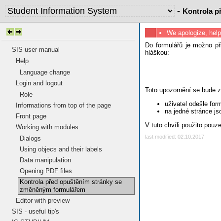
-
Kontrola p
We apologize, help
Do formulářů je možno při
SIS user manual
hláškou:
Help
Language change
Login and logout
Toto upozornění se bude zo
Role
uživatel odešle for
Informations from top of the page
na jedné stránce js
Front page
V tuto chvíli použito pou
Working with modules
last modified: 02.10.2017
Dialogs
Using objecs and their labels
Data manipulation
Opening PDF files
Kontrola před opuštěním stránky se
změněným formulářem
Editor with preview
SIS - useful tip's