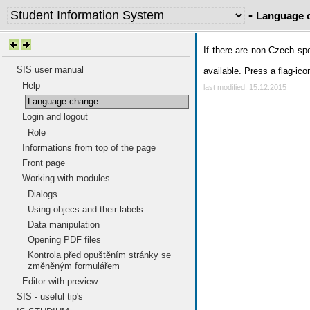
-
Language 
If there are non-Czech sp
SIS user manual
available. Press a flag-ic
Help
last modified: 15.12.2015
Language change
Login and logout
Role
Informations from top of the page
Front page
Working with modules
Dialogs
Using objecs and their labels
Data manipulation
Opening PDF files
Kontrola před opuštěním stránky se
změněným formulářem
Editor with preview
SIS - useful tip's