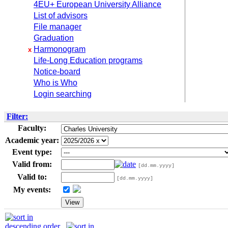
4EU+ European University Alliance
List of advisors
File manager
Graduation
Harmonogram
x
Life-Long Education programs
Notice-board
Who is Who
Login searching
Filter:
Faculty:
Academic year:
Event type:
Valid from:
[dd.mm.yyyy]
Valid to:
[dd.mm.yyyy]
My events: