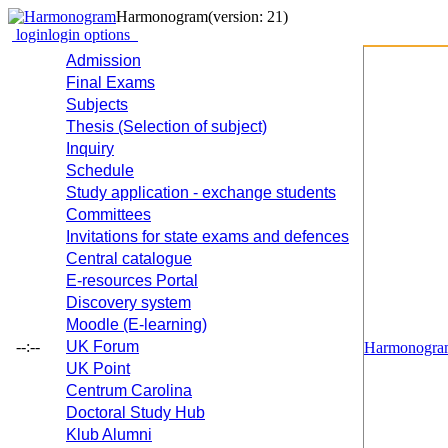
Harmonogram
(version: 21)
login
login options
Admission
Final Exams
Subjects
Thesis (Selection of subject)
Inquiry
Schedule
Study application - exchange students
Committees
Invitations for state exams and defences
Central catalogue
E-resources Portal
Discovery system
Moodle (E-learning)
--:--
UK Forum
Harmonogra
UK Point
Centrum Carolina
Doctoral Study Hub
Klub Alumni