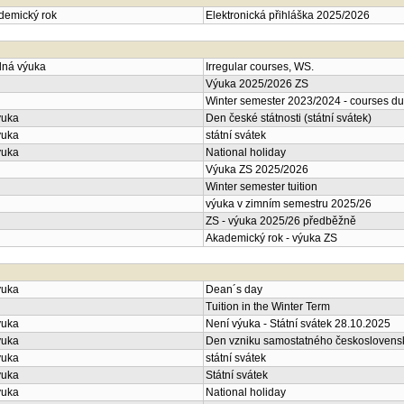
ademický rok
Elektronická přihláška 2025/2026
lná výuka
Irregular courses, WS.
Výuka 2025/2026 ZS
Winter semester 2023/2024 - courses du
ýuka
Den české státnosti (státní svátek)
ýuka
státní svátek
ýuka
National holiday
Výuka ZS 2025/2026
Winter semester tuition
výuka v zimním semestru 2025/26
ZS - výuka 2025/26 předběžně
Akademický rok - výuka ZS
ýuka
Dean´s day
Tuition in the Winter Term
ýuka
Není výuka - Státní svátek 28.10.2025
ýuka
Den vzniku samostatného československé
ýuka
státní svátek
ýuka
Státní svátek
ýuka
National holiday