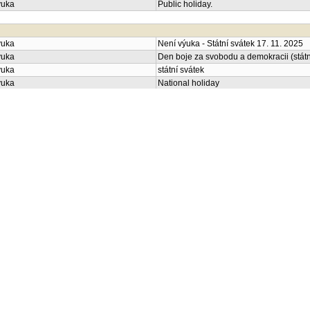
ýuka
Public holiday.
ýuka
Není výuka - Státní svátek 17. 11. 2025
ýuka
Den boje za svobodu a demokracii (státn
ýuka
státní svátek
ýuka
National holiday
ýuka
Děkanské volno - Sportovní den
ýuka
Není výuka - Vánoční prázdniny 22.12. 2
ýuka
Vánoční prázdniny
ýuka
Vánoční prázdniny
ýuka
vánoční prázdniny
ýuka
Vánoční prázdniny
ýuka
Winter holidays
ýuka
Christmas Holiday.
ýuka
Státní svátek - Nový rok
Výuka LS 2025/2026
Výuka 2025/2026 LS