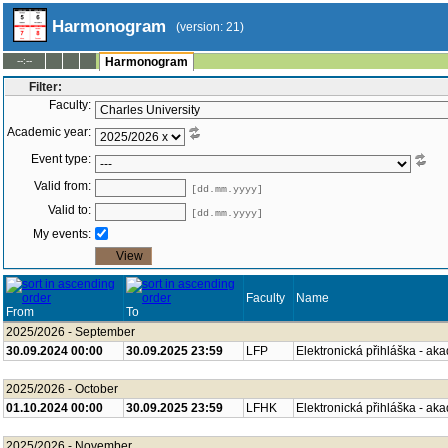
Harmonogram
(version: 21)
--:--
Harmonogram
Filter:
Faculty:
Academic year:
Event type:
Valid from:
[dd.mm.yyyy]
Valid to:
[dd.mm.yyyy]
My events:
Faculty
Name
From
To
2025/2026 - September
30.09.2024 00:00
30.09.2025 23:59
LFP
Elektronická přihláška - ak
2025/2026 - October
01.10.2024 00:00
30.09.2025 23:59
LFHK
Elektronická přihláška - ak
2025/2026 - November