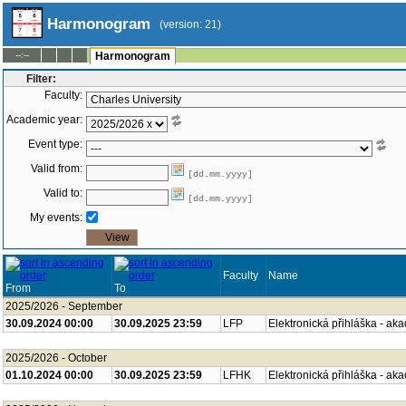
Harmonogram
(version: 21)
--:--
Harmonogram
Filter:
Faculty:
Academic year:
Event type:
Valid from:
[dd.mm.yyyy]
Valid to:
[dd.mm.yyyy]
My events:
Faculty
Name
From
To
2025/2026 - September
30.09.2024 00:00
30.09.2025 23:59
LFP
Elektronická přihláška - ak
2025/2026 - October
01.10.2024 00:00
30.09.2025 23:59
LFHK
Elektronická přihláška - ak