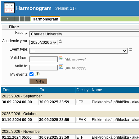
Harmonogram
(version: 21)
--:--
Harmonogram
Filter:
Faculty:
Academic year:
Event type:
Valid from:
[dd.mm.yyyy]
Valid to:
[dd.mm.yyyy]
My events:
From
To
Faculty
Name
2025/2026 - September
30.09.2024 00:00
30.09.2025 23:59
LFP
Elektronická přihláška - ak
2025/2026 - October
01.10.2024 00:00
30.09.2025 23:59
LFHK
Elektronická přihláška - ak
2025/2026 - November
01.11.2024 05:00
30.09.2025 23:59
ETF
Elektronická přihláška - ak