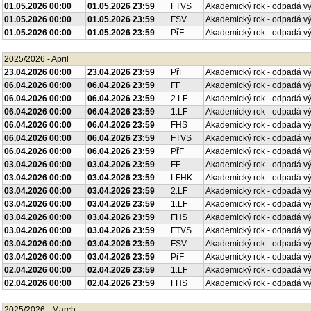
01.05.2026 00:00
01.05.2026 23:59
FTVS
Akademický rok - odpadá v
01.05.2026 00:00
01.05.2026 23:59
FSV
Akademický rok - odpadá v
01.05.2026 00:00
01.05.2026 23:59
PřF
Akademický rok - odpadá v
2025/2026 - April
23.04.2026 00:00
23.04.2026 23:59
PřF
Akademický rok - odpadá v
06.04.2026 00:00
06.04.2026 23:59
FF
Akademický rok - odpadá v
06.04.2026 00:00
06.04.2026 23:59
2.LF
Akademický rok - odpadá v
06.04.2026 00:00
06.04.2026 23:59
1.LF
Akademický rok - odpadá v
06.04.2026 00:00
06.04.2026 23:59
FHS
Akademický rok - odpadá v
06.04.2026 00:00
06.04.2026 23:59
FTVS
Akademický rok - odpadá v
06.04.2026 00:00
06.04.2026 23:59
PřF
Akademický rok - odpadá v
03.04.2026 00:00
03.04.2026 23:59
FF
Akademický rok - odpadá v
03.04.2026 00:00
03.04.2026 23:59
LFHK
Akademický rok - odpadá v
03.04.2026 00:00
03.04.2026 23:59
2.LF
Akademický rok - odpadá v
03.04.2026 00:00
03.04.2026 23:59
1.LF
Akademický rok - odpadá v
03.04.2026 00:00
03.04.2026 23:59
FHS
Akademický rok - odpadá v
03.04.2026 00:00
03.04.2026 23:59
FTVS
Akademický rok - odpadá v
03.04.2026 00:00
03.04.2026 23:59
FSV
Akademický rok - odpadá v
03.04.2026 00:00
03.04.2026 23:59
PřF
Akademický rok - odpadá v
02.04.2026 00:00
02.04.2026 23:59
1.LF
Akademický rok - odpadá v
02.04.2026 00:00
02.04.2026 23:59
FHS
Akademický rok - odpadá v
2025/2026 - March