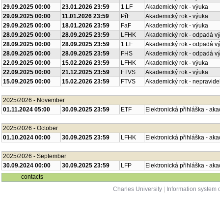
29.09.2025 00:00
23.01.2026 23:59
1.LF
Akademický rok - výuka
29.09.2025 00:00
11.01.2026 23:59
PřF
Akademický rok - výuka
29.09.2025 00:00
18.01.2026 23:59
FaF
Akademický rok - výuka
28.09.2025 00:00
28.09.2025 23:59
LFHK
Akademický rok - odpadá v
28.09.2025 00:00
28.09.2025 23:59
1.LF
Akademický rok - odpadá v
28.09.2025 00:00
28.09.2025 23:59
FHS
Akademický rok - odpadá v
22.09.2025 00:00
15.02.2026 23:59
LFHK
Akademický rok - výuka
22.09.2025 00:00
21.12.2025 23:59
FTVS
Akademický rok - výuka
15.09.2025 00:00
15.02.2026 23:59
FTVS
Akademický rok - nepravide
2025/2026 - November
01.11.2024 05:00
30.09.2025 23:59
ETF
Elektronická přihláška - ak
2025/2026 - October
01.10.2024 00:00
30.09.2025 23:59
LFHK
Elektronická přihláška - ak
2025/2026 - September
30.09.2024 00:00
30.09.2025 23:59
LFP
Elektronická přihláška - ak
contacts
Charles University
|
Information system o