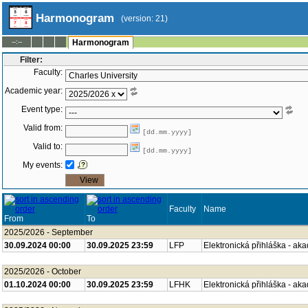
Harmonogram
(version: 21)
--:--
Harmonogram
Filter:
Faculty:
Academic year:
Event type:
Valid from:
[dd.mm.yyyy]
Valid to:
[dd.mm.yyyy]
My events:
Faculty
Name
From
To
2025/2026 - September
30.09.2024 00:00
30.09.2025 23:59
LFP
Elektronická přihláška - ak
2025/2026 - October
01.10.2024 00:00
30.09.2025 23:59
LFHK
Elektronická přihláška - ak