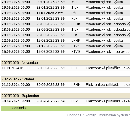
29.09.2025 00:00
09.01.2026 23:59
MFF
Akademický rok - výuka
29.09.2025 00:00
23.01.2026 23:59
1.LF
Akademický rok - výuka
29.09.2025 00:00
11.01.2026 23:59
PřF
Akademický rok - výuka
29.09.2025 00:00
18.01.2026 23:59
FaF
Akademický rok - výuka
28.09.2025 00:00
28.09.2025 23:59
LFHK
Akademický rok - odpadá v
28.09.2025 00:00
28.09.2025 23:59
1.LF
Akademický rok - odpadá v
28.09.2025 00:00
28.09.2025 23:59
FHS
Akademický rok - odpadá v
22.09.2025 00:00
15.02.2026 23:59
LFHK
Akademický rok - výuka
22.09.2025 00:00
21.12.2025 23:59
FTVS
Akademický rok - výuka
15.09.2025 00:00
15.02.2026 23:59
FTVS
Akademický rok - nepravide
2025/2026 - November
01.11.2024 05:00
30.09.2025 23:59
ETF
Elektronická přihláška - ak
2025/2026 - October
01.10.2024 00:00
30.09.2025 23:59
LFHK
Elektronická přihláška - ak
2025/2026 - September
30.09.2024 00:00
30.09.2025 23:59
LFP
Elektronická přihláška - ak
contacts
Charles University
|
Information system o