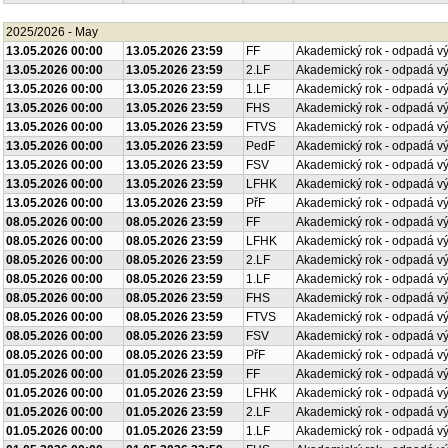
2025/2026 - May
13.05.2026 00:00
13.05.2026 23:59
FF
Akademický rok - odpadá v
13.05.2026 00:00
13.05.2026 23:59
2.LF
Akademický rok - odpadá v
13.05.2026 00:00
13.05.2026 23:59
1.LF
Akademický rok - odpadá v
13.05.2026 00:00
13.05.2026 23:59
FHS
Akademický rok - odpadá v
13.05.2026 00:00
13.05.2026 23:59
FTVS
Akademický rok - odpadá v
13.05.2026 00:00
13.05.2026 23:59
PedF
Akademický rok - odpadá v
13.05.2026 00:00
13.05.2026 23:59
FSV
Akademický rok - odpadá v
13.05.2026 00:00
13.05.2026 23:59
LFHK
Akademický rok - odpadá v
13.05.2026 00:00
13.05.2026 23:59
PřF
Akademický rok - odpadá v
08.05.2026 00:00
08.05.2026 23:59
FF
Akademický rok - odpadá v
08.05.2026 00:00
08.05.2026 23:59
LFHK
Akademický rok - odpadá v
08.05.2026 00:00
08.05.2026 23:59
2.LF
Akademický rok - odpadá v
08.05.2026 00:00
08.05.2026 23:59
1.LF
Akademický rok - odpadá v
08.05.2026 00:00
08.05.2026 23:59
FHS
Akademický rok - odpadá v
08.05.2026 00:00
08.05.2026 23:59
FTVS
Akademický rok - odpadá v
08.05.2026 00:00
08.05.2026 23:59
FSV
Akademický rok - odpadá v
08.05.2026 00:00
08.05.2026 23:59
PřF
Akademický rok - odpadá v
01.05.2026 00:00
01.05.2026 23:59
FF
Akademický rok - odpadá v
01.05.2026 00:00
01.05.2026 23:59
LFHK
Akademický rok - odpadá v
01.05.2026 00:00
01.05.2026 23:59
2.LF
Akademický rok - odpadá v
01.05.2026 00:00
01.05.2026 23:59
1.LF
Akademický rok - odpadá v