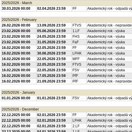
2025/2026 - March
30.03.2026 00:00
02.04.2026 23:59
FF
Akademický rok - odpadá v
2025/2026 - February
26.02.2026 00:00
13.09.2026 23:59
FTVS
Akademický rok - nepravide
23.02.2026 00:00
05.06.2026 23:59
1.LF
Akademický rok - výuka
23.02.2026 00:00
24.05.2026 23:59
FHS
Akademický rok - výuka
23.02.2026 00:00
31.05.2026 23:59
FaF
Akademický rok - výuka
16.02.2026 00:00
22.05.2026 23:59
FF
Akademický rok - výuka
16.02.2026 00:00
30.06.2026 23:59
LFHK
Akademický rok - výuka
16.02.2026 00:00
22.05.2026 23:59
MFF
Akademický rok - výuka
16.02.2026 00:00
22.05.2026 23:59
FTVS
Akademický rok - výuka
16.02.2026 00:00
22.05.2026 23:59
FSV
Akademický rok - výuka
16.02.2026 00:00
17.05.2026 23:59
PřF
Akademický rok - výuka
16.02.2026 00:00
21.09.2026 23:59
PřF
Akademický rok - nepravide
2025/2026 - January
01.01.2026 00:00
01.01.2026 23:59
FSV
Akademický rok - odpadá v
2025/2026 - December
22.12.2025 00:00
02.01.2026 23:59
FF
Akademický rok - odpadá v
22.12.2025 00:00
02.01.2026 23:59
LFHK
Akademický rok - odpadá v
22.12.2025 00:00
02.01.2026 23:59
2.LF
Akademický rok - odpadá v
22.12.2025 00:00
04.01.2026 23:59
1.LF
Akademický rok - odpadá v