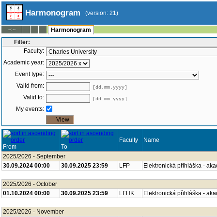
Harmonogram
(version: 21)
--:--
Harmonogram
Filter:
Faculty:
Academic year:
Event type:
Valid from:
[dd.mm.yyyy]
Valid to:
[dd.mm.yyyy]
My events:
Faculty
Name
From
To
2025/2026 - September
30.09.2024 00:00
30.09.2025 23:59
LFP
Elektronická přihláška - ak
2025/2026 - October
01.10.2024 00:00
30.09.2025 23:59
LFHK
Elektronická přihláška - ak
2025/2026 - November