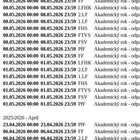
08.05.2026 00:00
08.05.2026 23:59
FF
Akademický rok - odp
08.05.2026 00:00
08.05.2026 23:59
LFHK
Akademický rok - odp
08.05.2026 00:00
08.05.2026 23:59
2.LF
Akademický rok - odp
08.05.2026 00:00
08.05.2026 23:59
1.LF
Akademický rok - odp
08.05.2026 00:00
08.05.2026 23:59
FHS
Akademický rok - odp
08.05.2026 00:00
08.05.2026 23:59
FTVS
Akademický rok - odp
08.05.2026 00:00
08.05.2026 23:59
FSV
Akademický rok - odp
08.05.2026 00:00
08.05.2026 23:59
PřF
Akademický rok - odp
01.05.2026 00:00
01.05.2026 23:59
FF
Akademický rok - odp
01.05.2026 00:00
01.05.2026 23:59
LFHK
Akademický rok - odp
01.05.2026 00:00
01.05.2026 23:59
2.LF
Akademický rok - odp
01.05.2026 00:00
01.05.2026 23:59
1.LF
Akademický rok - odp
01.05.2026 00:00
01.05.2026 23:59
FHS
Akademický rok - odp
01.05.2026 00:00
01.05.2026 23:59
FTVS
Akademický rok - odp
01.05.2026 00:00
01.05.2026 23:59
FSV
Akademický rok - odp
01.05.2026 00:00
01.05.2026 23:59
PřF
Akademický rok - odp
2025/2026 - April
23.04.2026 00:00
23.04.2026 23:59
PřF
Akademický rok - odp
06.04.2026 00:00
06.04.2026 23:59
FF
Akademický rok - odp
06.04.2026 00:00
06.04.2026 23:59
2.LF
Akademický rok - odp