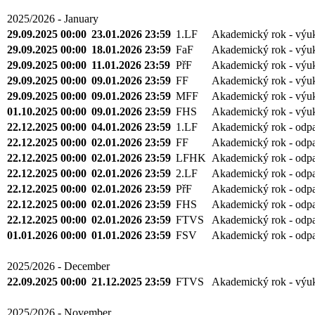
2025/2026 - January
29.09.2025 00:00
23.01.2026 23:59
1.LF
Akademický rok - výu
29.09.2025 00:00
18.01.2026 23:59
FaF
Akademický rok - výu
29.09.2025 00:00
11.01.2026 23:59
PřF
Akademický rok - výu
29.09.2025 00:00
09.01.2026 23:59
FF
Akademický rok - výu
29.09.2025 00:00
09.01.2026 23:59
MFF
Akademický rok - výu
01.10.2025 00:00
09.01.2026 23:59
FHS
Akademický rok - výu
22.12.2025 00:00
04.01.2026 23:59
1.LF
Akademický rok - odp
22.12.2025 00:00
02.01.2026 23:59
FF
Akademický rok - odp
22.12.2025 00:00
02.01.2026 23:59
LFHK
Akademický rok - odp
22.12.2025 00:00
02.01.2026 23:59
2.LF
Akademický rok - odp
22.12.2025 00:00
02.01.2026 23:59
PřF
Akademický rok - odp
22.12.2025 00:00
02.01.2026 23:59
FHS
Akademický rok - odp
22.12.2025 00:00
02.01.2026 23:59
FTVS
Akademický rok - odp
01.01.2026 00:00
01.01.2026 23:59
FSV
Akademický rok - odp
2025/2026 - December
22.09.2025 00:00
21.12.2025 23:59
FTVS
Akademický rok - výu
2025/2026 - November