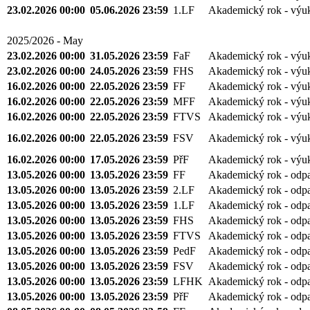
23.02.2026 00:00
05.06.2026 23:59
1.LF
Akademický rok - výu
2025/2026 - May
23.02.2026 00:00
31.05.2026 23:59
FaF
Akademický rok - výu
23.02.2026 00:00
24.05.2026 23:59
FHS
Akademický rok - výu
16.02.2026 00:00
22.05.2026 23:59
FF
Akademický rok - výu
16.02.2026 00:00
22.05.2026 23:59
MFF
Akademický rok - výu
16.02.2026 00:00
22.05.2026 23:59
FTVS
Akademický rok - výu
16.02.2026 00:00
22.05.2026 23:59
FSV
Akademický rok - výu
16.02.2026 00:00
17.05.2026 23:59
PřF
Akademický rok - výu
13.05.2026 00:00
13.05.2026 23:59
FF
Akademický rok - odp
13.05.2026 00:00
13.05.2026 23:59
2.LF
Akademický rok - odp
13.05.2026 00:00
13.05.2026 23:59
1.LF
Akademický rok - odp
13.05.2026 00:00
13.05.2026 23:59
FHS
Akademický rok - odp
13.05.2026 00:00
13.05.2026 23:59
FTVS
Akademický rok - odp
13.05.2026 00:00
13.05.2026 23:59
PedF
Akademický rok - odp
13.05.2026 00:00
13.05.2026 23:59
FSV
Akademický rok - odp
13.05.2026 00:00
13.05.2026 23:59
LFHK
Akademický rok - odp
13.05.2026 00:00
13.05.2026 23:59
PřF
Akademický rok - odp