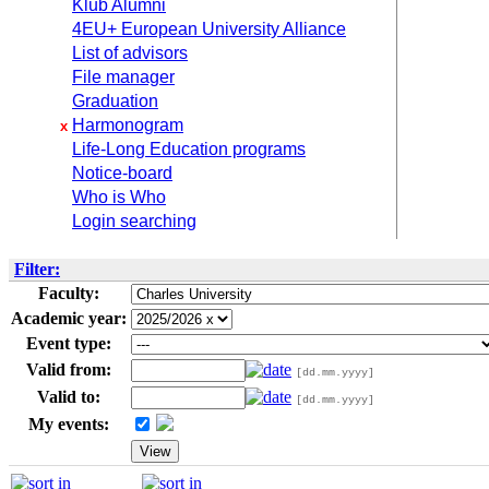
Klub Alumni
4EU+ European University Alliance
List of advisors
File manager
Graduation
Harmonogram
x
Life-Long Education programs
Notice-board
Who is Who
Login searching
Filter:
Faculty:
Academic year:
Event type:
Valid from:
[dd.mm.yyyy]
Valid to:
[dd.mm.yyyy]
My events: