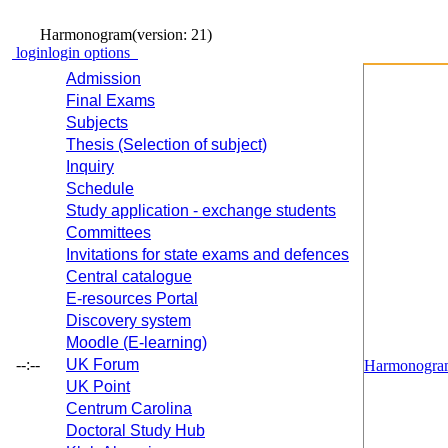
Harmonogram
(version: 21)
login
login options
Admission
Final Exams
Subjects
Thesis (Selection of subject)
Inquiry
Schedule
Study application - exchange students
Committees
Invitations for state exams and defences
Central catalogue
E-resources Portal
Discovery system
Moodle (E-learning)
--:--
UK Forum
Harmonogra
UK Point
Centrum Carolina
Doctoral Study Hub