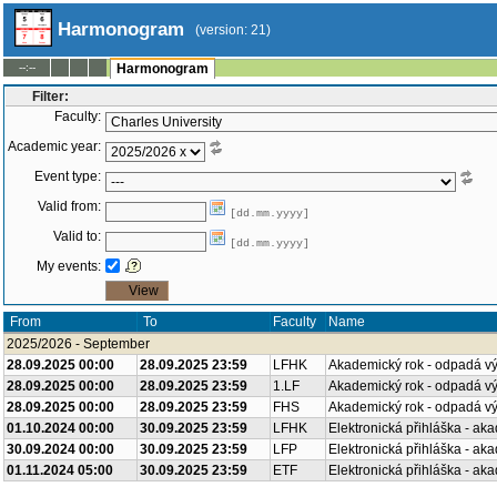
Harmonogram
(version: 21)
--:--
Harmonogram
Filter:
Faculty:
Academic year:
Event type:
Valid from:
[dd.mm.yyyy]
Valid to:
[dd.mm.yyyy]
My events:
From
To
Faculty
Name
2025/2026 - September
28.09.2025 00:00
28.09.2025 23:59
LFHK
Akademický rok - odpadá v
28.09.2025 00:00
28.09.2025 23:59
1.LF
Akademický rok - odpadá v
28.09.2025 00:00
28.09.2025 23:59
FHS
Akademický rok - odpadá v
01.10.2024 00:00
30.09.2025 23:59
LFHK
Elektronická přihláška - ak
30.09.2024 00:00
30.09.2025 23:59
LFP
Elektronická přihláška - ak
01.11.2024 05:00
30.09.2025 23:59
ETF
Elektronická přihláška - ak