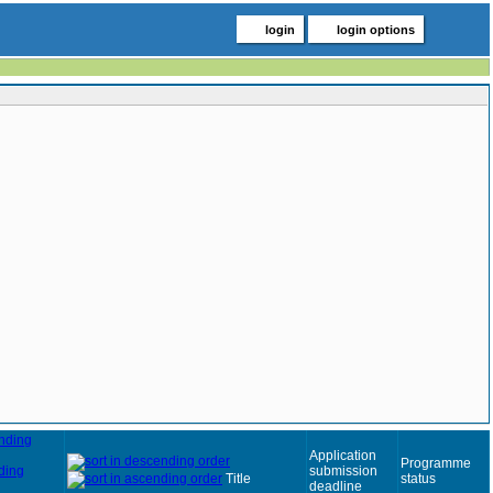
login
login options
Application
Programme
submission
Title
status
deadline