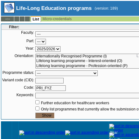
Life-Long Education programs
(version: 189)
Micro-credentials
--:--
List
Filter:
Faculty:
Part:
Year:
Orientation:
L
Programme status:
Variant code (CID):
Code:
Keywords:
Further education for healthcare workers
Only list programmes that currently allow the submission of
Year