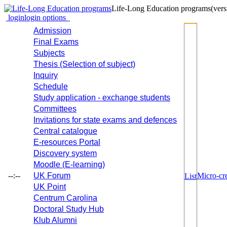
Life-Long Education programs
(vers
login
login options
Admission
Final Exams
Subjects
Thesis (Selection of subject)
Inquiry
Schedule
Study application - exchange students
Committees
Invitations for state exams and defences
Central catalogue
E-resources Portal
Discovery system
Moodle (E-learning)
--:--
UK Forum
Micro-cre
List
UK Point
Centrum Carolina
Doctoral Study Hub
Klub Alumni