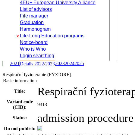
4EU+ European University Alliance
List of advisors
File manager
Graduation
Harmonogram
Life-Long Education programs
x
Notice-board
Who is Who
Login searching
2021
2023
2024
2025
Details 2022/2023
Respirační fyzioterapie (FYZIORE)
Basic information
Respirační fyziotera
Title:
Variant code
9313
(CID):
admission procedure
Status:
Do not publish: