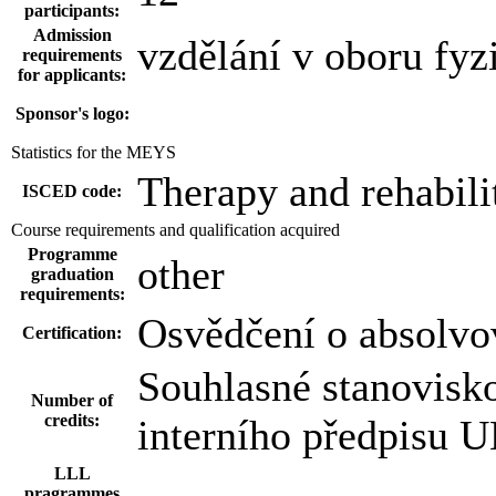
participants:
Admission
vzdělání v oboru fyz
requirements
for applicants:
Sponsor's logo:
Statistics for the MEYS
Therapy and rehabili
ISCED code:
Course requirements and qualification acquired
Programme
other
graduation
requirements:
Osvědčení o absolvo
Certification:
Souhlasné stanovisko
Number of
credits:
interního předpisu
LLL
pragrammes