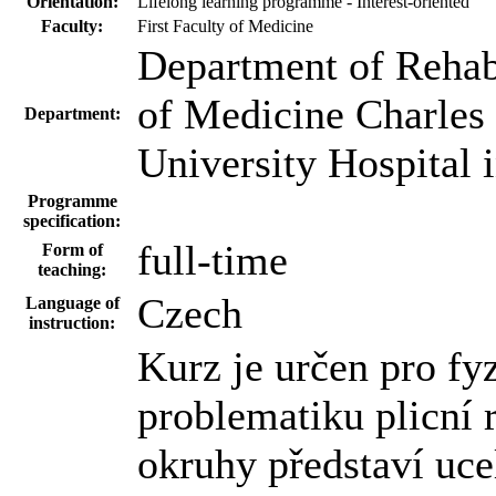
Orientation:
Lifelong learning programme - Interest-oriented
Faculty:
First Faculty of Medicine
Department of Rehabi
of Medicine Charles
Department:
University Hospital 
Programme
specification:
full-time
Form of
teaching:
Czech
Language of
instruction:
Kurz je určen pro fy
problematiku plicní 
okruhy představí uc