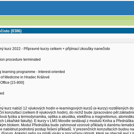
čisto (8386)
ný kurz 2022 - Přípravné kurzy celkem + přijímací zkoušky nanečisto
ion procedure terminated
g learning programme - Interest-oriented
 of Medicine in Hradec Králové
Office [15-800]
ned
A
ný kurz nabízí 12 výukových hodin e-learningových kurzů (e-kurzy) rozdělených do
ní konzultací (celkem 8 výukových hodin), do nichž bude zpracováno pět základníc
ová fyzika a termodynamika, optika a akustika, elektřina a magnetismus, atomistik
ch Lékařské fakulty). E-kurzy v LMS Moodle sestávají z modulů Kniha a Přednáška
ckým blokem. Modul Přednáška bude zahrnovat vzorové příklady k danému tematick
e nabídnut podrobný postup řešení příkladů. V prezenčních konzultacích budou n
(Forum, Anketa) nebo na místě výuky a procvičeny oblasti, které se obecně jeví z