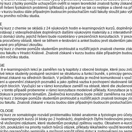
ný kurz z fyziky pomůže uchazečům ověřit si nejen teoretické znalosti fyziky získa
 při řešení fyzikálních problémů (příkladů) a připravit se tak co nejlépe a cíleně na
 v kurzu budou dále případným budoucím posluchačům naší fakulty sloužit jako výbo
u prvního ročníku studia.
E
ný kurz z chemie se skládá z 24 výukových hodin e-learningových kurzů, doplněný
estávají z videopřednášek doplněných dalšími výukovými materiály a z interaktivníh
ci domácí úlohy, jejichž řešení bude rozebíráno v prezenčních konzultacích. V p
a procvičeny oblasti, které se během e-testování a anket budou jevit studentům jak
ané pro přijímací zkoušku.
ný kurz z chemie pomůže studentům prohloubit a rozšířit jejich znalosti chemie získ
ou fakultu v Hradci Králové. Znalosti získané v kurzu budou dále případným budou
ém ročníku studia.
GIE
8 e-learningových lekcí je zaměřen na ty kapitoly z obecné biologie, které jsou zvl
ivé lekce studenty postupně seznámí se strukturou a funkcí buněk, s principy genové
témat získané na středních školách. V průběhu studia je možné komunikovat s vyučujíc
ení a upevnění získaných poznatků a jako zpětná vazba k pochopení studované lát
ivých blocích. Vyučující se v rámci konzultace zaměří na oblasti, které dle zkušenos
, v tomto případě probereme v rámci konzultace modelové příklady. Konzultace je ta
 diskusi k probraným tématům. Závěrečná konzultace bude zvlášť zaměřena na zvládn
ný kurz z biologie pomůže studentům prohloubit a rozšířit jejich znalosti biologie z
ou fakultu. Znalosti získané v kurzu budou dále případným budoucím posluchačům naš
OLOGIE
ný kurz ze somatologie rozvádí problematiku lidské anatomie a fyziologie pro účely
-learningových kurzů (4 bloky po 2 hodinách), doplněných čtyřmi hodinovými preze
ě vloženými otázkami, které studentům poskytují zpětnou vazbu. Obsahem e-kurzů j
ích, poukázání na priority našich tvůrců otázek, příklady lékařského využití teor
ícího prezenčního semináře a možnost položit přímý dotaz k zodpovězení na semin