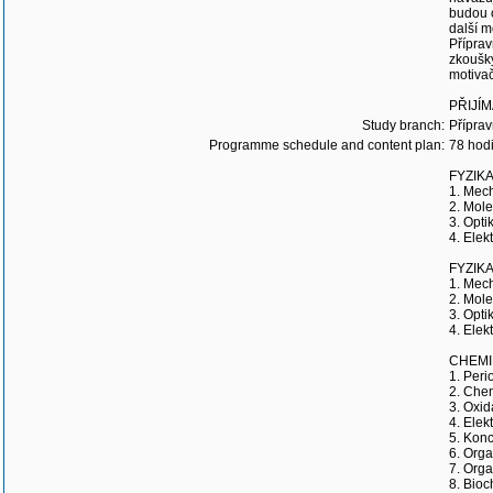
budou o
další m
Příprav
zkoušky
motivač
PŘIJÍM
Study branch:
Příprav
Programme schedule and content plan:
78 hod
FYZIKA 
1. Mech
2. Mole
3. Opti
4. Elek
FYZIKA
1. Mech
2. Mole
3. Opti
4. Elek
CHEMIE
1. Peri
2. Chem
3. Oxid
4. Elek
5. Konc
6. Orga
7. Orga
8. Bioc