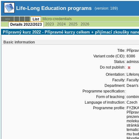
Life-Long Education programs
(version: 189)
Micro-credentials
--:--
List
2023
2024
2025
2026
Details 2022/2023
Přípravný kurz 2022 - Přípravné kurzy celkem + přijímací zkoušky nane
Basic information
Title:
Příprav
Variant code (CID):
8386
Status:
admiss
Do not publish:
Orientation:
Lifelon
Faculty:
Faculty
Department:
Dean's 
Programme specification:
Form of teaching:
combi
Language of instruction:
Czech
Programme profile:
FYZIK
Příprav
prezenč
molekul
stránká
temati
mu bud
Moodle 