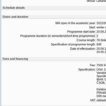
Venue:
Lékařsk
Schedule details
Dates and duration
Will open in the academic year:
2022/2
Start:
winter
Programme start date:
20.09.
Programme duration (in semesters/short-time programme):
2
Course length:
78 (tot
Specification of programme length:
8/M
Date of effectuation:
20.09.
20.05.
Fees and financing
Fee:
7500 K
Specification:
Účet: 
Variabi
Specif
IBAN: 
ČSOB, a
Elektro
Přihláš
Děti za
VAT:
základ