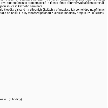
evit studentům jako problematické. Z těchto témat připraví vyučující na seminář
í jsou součástí každého semináře.
ie člověka získané na středních školách a připravit se tak co nejlépe na přijímací
tudia na naší LF, díky množství příkladů z klinické medicíny hraje kurz i důležitou
reakcí. (3 hodiny)