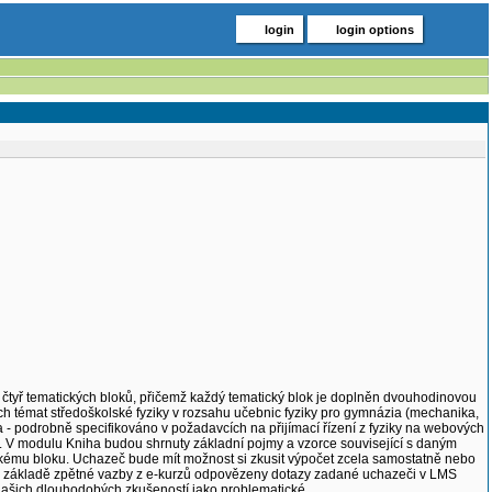
login
login options
 čtyř tematických bloků, přičemž každý tematický blok je doplněn dvouhodinovou
h témat středoškolské fyziky v rozsahu učebnic fyziky pro gymnázia (mechanika,
a - podrobně specifikováno v požadavcích na přijímací řízení z fyziky na webových
. V modulu Kniha budou shrnuty základní pojmy a vzorce související s daným
ému bloku. Uchazeč bude mít možnost si zkusit výpočet zcela samostatně nebo
a základě zpětné vazby z e-kurzů odpovězeny dotazy zadané uchazeči v LMS
 našich dlouhodobých zkušeností jako problematické.