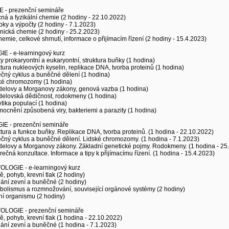
 - prezenční semináře
ná a fyzikální chemie (2 hodiny - 22.10.2022)
oky a výpočty (2 hodiny - 7.1.2023)
nická chemie (2 hodiny - 25.2.2023)
hemie, celkové shrnutí, informace o přijímacím řízení (2 hodiny - 15.4.2023)
IE - e-learningový kurz
y prokaryontní a eukaryontní, struktura buňky (1 hodina)
ktura nukleových kyselin, replikace DNA, tvorba proteinů (1 hodina)
čný cyklus a buněčné dělení (1 hodina)
ské chromozomy (1 hodina)
delovy a Morganovy zákony, genová vazba (1 hodina)
delovská dědičnost, rodokmeny (1 hodina)
tika populací (1 hodina)
ocnění způsobená viry, bakteriemi a parazity (1 hodina)
IE - prezenční semináře
ktura a funkce buňky. Replikace DNA, tvorba proteinů. (1 hodina - 22.10.2022)
čný cyklus a buněčné dělení. Lidské chromozomy. (1 hodina - 7.1.2023)
delovy a Morganovy zákony. Základní genetické pojmy. Rodokmeny. (1 hodina - 25
rečná konzultace. Informace a tipy k přijímacímu řízení. (1 hodina - 15.4.2023)
LOGIE - e-learningový kurz
ě, pohyb, krevní tlak (2 hodiny)
ání zevní a buněčné (2 hodiny)
bolismus a rozmnožování, související orgánové systémy (2 hodiny)
ní organismu (2 hodiny)
LOGIE - prezenční semináře
ě, pohyb, krevní tlak (1 hodina - 22.10.2022)
ání zevní a buněčné (1 hodina - 7.1.2023)