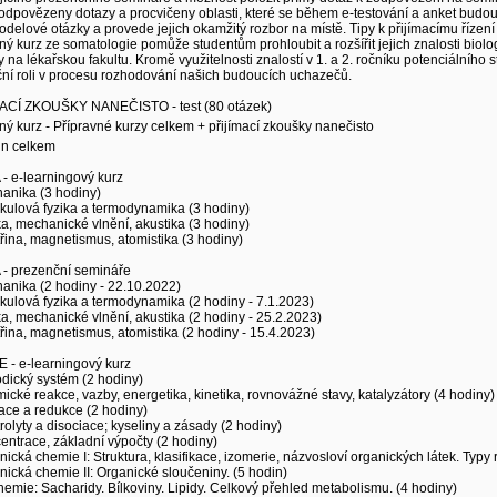
dpovězeny dotazy a procvičeny oblasti, které se během e-testování a anket budou j
odelové otázky a provede jejich okamžitý rozbor na místě. Tipy k přijímacímu řízen
ný kurz ze somatologie pomůže studentům prohloubit a rozšířit jejich znalosti biolog
 na lékařskou fakultu. Kromě využitelnosti znalostí v 1. a 2. ročníku potenciálního s
ní roli v procesu rozhodování našich budoucích uchazečů.
ACÍ ZKOUŠKY NANEČISTO - test (80 otázek)
ný kurz - Přípravné kurzy celkem + přijímací zkoušky nanečisto
in celkem
- e-learningový kurz
anika (3 hodiny)
kulová fyzika a termodynamika (3 hodiny)
ka, mechanické vlnění, akustika (3 hodiny)
třina, magnetismus, atomistika (3 hodiny)
 - prezenční semináře
anika (2 hodiny - 22.10.2022)
kulová fyzika a termodynamika (2 hodiny - 7.1.2023)
ka, mechanické vlnění, akustika (2 hodiny - 25.2.2023)
třina, magnetismus, atomistika (2 hodiny - 15.4.2023)
 - e-learningový kurz
odický systém (2 hodiny)
ické reakce, vazby, energetika, kinetika, rovnovážné stavy, katalyzátory (4 hodiny)
ace a redukce (2 hodiny)
trolyty a disociace; kyseliny a zásady (2 hodiny)
entrace, základní výpočty (2 hodiny)
nická chemie I: Struktura, klasifikace, izomerie, názvosloví organických látek. Typy 
nická chemie II: Organické sloučeniny. (5 hodin)
hemie: Sacharidy. Bílkoviny. Lipidy. Celkový přehled metabolismu. (4 hodiny)