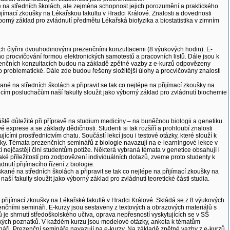
né na středních školách, ale zejména schopnost jejich porozumění a praktického
 přijímací zkoušky na Lékařskou fakultu v Hradci Králové. Znalosti a dovednosti
rný základ pro zvládnutí předmětu Lékařská biofyzika a biostatistika v zimním
ch čtyřmi dvouhodinovými prezenčními konzultacemi (8 výukových hodin). E-
o procvičování formou elektronických samotestů a pracovních listů. Dále jsou k
rezenčních konzultacích budou na základě zpětné vazby z e-kurzů odpovězeny
o problematické. Dále zde budou řešeny složitější úlohy a procvičovány znalosti
ané na středních školách a připravit se tak co nejlépe na přijímací zkoušky na
cím posluchačům naší fakulty sloužit jako výborný základ pro zvládnutí biochemie
áště důležité při přípravě na studium medicíny – na buněčnou biologii a genetiku.
 exprese a se základy dědičnosti. Studenti si tak rozšíří a prohloubí znalosti
ími prostřednictvím chatu. Součástí lekcí jsou i testové otázky, které slouží k
ky. Témata prezenčních seminářů z biologie navazují na e-learningové lekce v
tí nejčastěji činí studentům potíže. Některá vybraná témata v genetice obsahují i
ké příležitostí pro zodpovězení individuálních dotazů, zveme proto studenty k
utí přijímacího řízení z biologie.
ískané na středních školách a připravit se tak co nejlépe na přijímací zkoušky na
í fakulty sloužit jako výborný základ pro zvládnutí teoretické části studia.
 přijímací zkoušky na Lékařské fakultě v Hradci Králové. Skládá se z 8 výukových
nčními semináři. E-kurzy jsou sestaveny z textových a obrazových materiálů s
e shrnutí středoškolského učiva, oprava nepřesností vyskytujících se v SŠ
etických poznatků. V každém kurzu jsou modelové otázky, anketa k tématům
áři. Prezenční semináře navazují na e-kurzy. Na základě zpětné vazby z e-kurzů