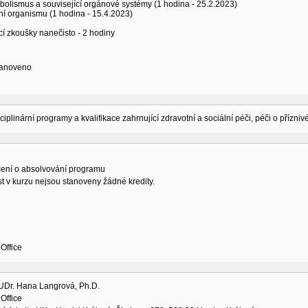
bolismus a související orgánové systémy (1 hodina - 25.2.2023)
ní organismu (1 hodina - 15.4.2023)
cí zkoušky nanečisto - 2 hodiny
tanoveno
sciplinární programy a kvalifikace zahrnující zdravotní a sociální péči, péči o přízni
ení o absolvování programu
t v kurzu nejsou stanoveny žádné kredity.
Office
MUDr. Hana Langrová, Ph.D.
Office