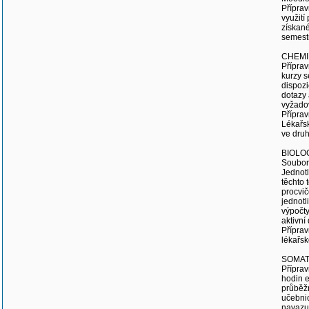
Příprav
využití
získané
semestr
CHEMI
Příprav
kurzy s
dispozi
dotazy 
vyžadov
Příprav
Lékařsk
ve druh
BIOLO
Soubor 
Jednotl
těchto 
procvič
jednotl
výpočty
aktivní
Příprav
lékařsk
SOMAT
Příprav
hodin e
průběžn
učebnic
navazuj