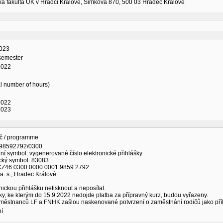
á fakulta UK v Hradci Králové, Šimkova 870, 500 03 Hradec Králové
023
 semester
2022
al number of hours)
2022
2023
č / programme
198592792/0300
lní symbol: vygenerované číslo elektronické přihlášky
ický symbol: 83083
CZ46 0300 0000 0001 9859 2792
. s., Hradec Králové
nickou přihlášku netisknout a neposílat.
ky, ke kterým do 15.9.2022 nedojde platba za přípravný kurz, budou vyřazeny.
městnanců LF a FNHK zašlou naskenované potvrzení o zaměstnání rodičů jako přílo
ní