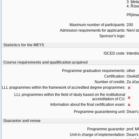
3. Meta
4. Říze
Přijíma
Maximum number of participants:
200
Admission requirements for applicants:
Není s
Sponsor's logo:
Statistics for the MEYS
ISCED code:
Interdi
Course requirements and qualification acquired
Programme graduation requirements:
other
Certification:
Osvědč
Number of credits:
Za účas
LLL pragrammes within the framework of accredited degree programmes:
LLL programmes within the field of study based on the institutional
accreditation of CU:
Information about the final certification exam:
Programme guaranteeing unit:
Dean's 
Guarantor and venue
Programme guarantor:
prof. 
Unit in charge of implementation:
Dean's 