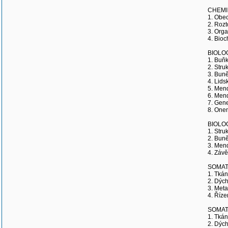
CHEMIE
1. Obec
2. Rozt
3. Orga
4. Bioc
BIOLOG
1. Buňk
2. Stru
3. Buně
4. Lid
5. Men
6. Men
7. Gene
8. Onem
BIOLOG
1. Stru
2. Buně
3. Men
4. Závě
SOMATO
1. Tkán
2. Dých
3. Meta
4. Říze
SOMATO
1. Tkán
2. Dých