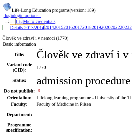
Life-Long Education programs
(version: 189)
login
login options
--:--
Micro-credentials
List
2014
2015
2016
2017
2018
2019
2020
2022
2023
2
Details 2013/2014
Člověk ve zdraví i v nemoci (1770)
Basic information
Člověk ve zdraví i v
Title:
Variant code
1770
(CID):
admission procedure
Status:
Do not publish:
Orientation:
Lifelong learning programme - University of the T
Faculty:
Faculty of Medicine in Pilsen
Department:
Programme
specification: