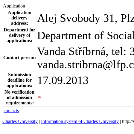
Application
Application
Alej Svobody 31, Pl
delivery
address:
Department for
Department of Socia
delivery of
applications:
Vanda Stříbrná, tel:
Contact person:
vanda.stribrna@lfp.c
Submission
17.09.2013
deadline for
applications:
No verification
of admission
requirements:
contacts
Charles University
|
Information system of Charles University
| http: