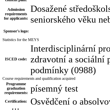
Dosažené středoškols
Admission
requirements
seniorského věku neb
for applicants:
Sponsor's logo:
Statistics for the MEYS
Interdisciplinární pr
zdravotní a sociální 
ISCED code:
podmínky (0988)
Course requirements and qualification acquired
Programme
písemný test
graduation
requirements:
Osvědčení o absolvo
Certification:
LLL