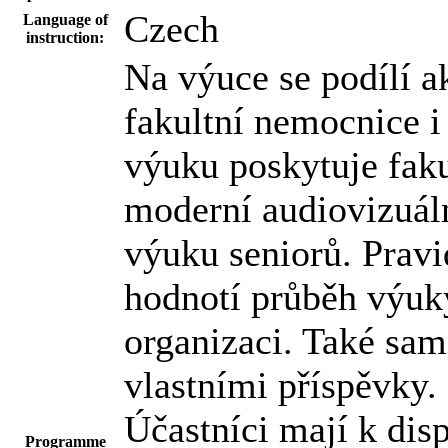
Czech
Language of
instruction:
Na výuce se podílí a
fakultní nemocnice i
výuku poskytuje fak
moderní audiovizuáln
výuku seniorů. Prav
hodnotí průběh výuky
organizaci. Také sam
vlastními příspěvky.
Účastníci mají k dis
Programme