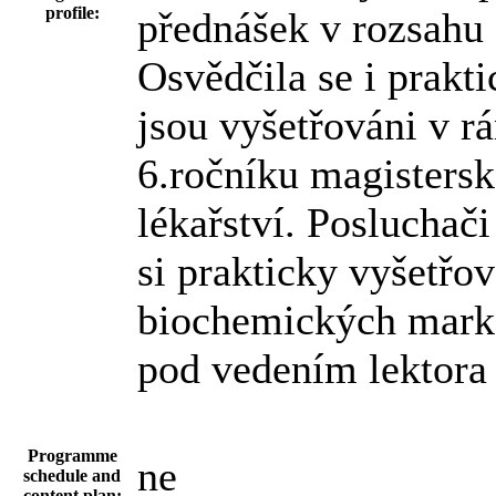
profile:
přednášek v rozsahu 
Osvědčila se i prakt
jsou vyšetřováni v r
6.ročníku magisters
lékařství. Posluchač
si prakticky vyšetřov
biochemických marker
pod vedením lektora 
Programme
ne
schedule and
content plan: