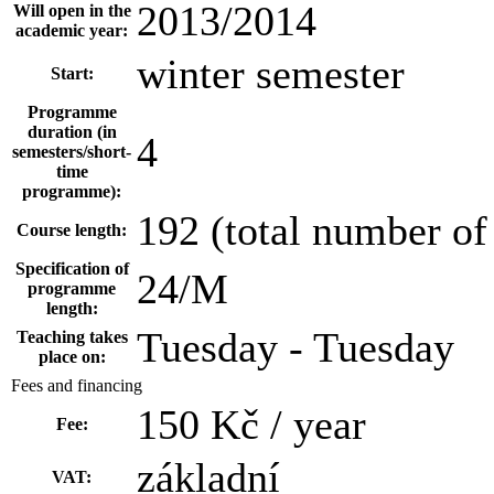
2013/2014
Will open in the
academic year:
winter semester
Start:
Programme
duration (in
4
semesters/short-
time
programme):
192 (total number of
Course length:
Specification of
24/M
programme
length:
Tuesday - Tuesday
Teaching takes
place on:
Fees and financing
150 Kč / year
Fee:
základní
VAT: