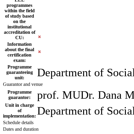
programmes
within the field
of study based
on the
institutional
accreditation of
CU:
Information
about the final
certification
exam:
Programme
Department of Socia
guaranteeing
unit:
Guarantor and venue
prof. MUDr. Dana Mü
Programme
guarantor:
Unit in charge
Department of Socia
of
implementation:
Schedule details
Dates and duration