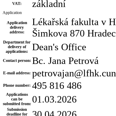
základní
VAT:
Application
Lékařská fakulta v H
Application
delivery
Šimkova 870 Hradec
address:
Department for
Dean's Office
delivery of
applications:
Bc. Jana Petrová
Contact person:
petrovajan@lfhk.cun
E-mail address:
495 816 486
Phone number:
Applications
01.03.2026
can be
submitted from:
Submission
30.04.2026
deadline for