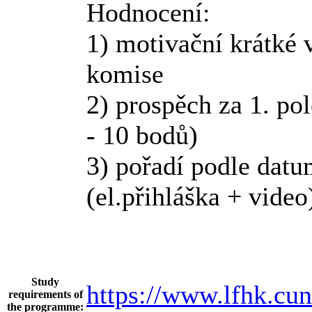
Hodnocení:
1) motivační krátké v
komise
2) prospěch za 1. po
- 10 bodů)
3) pořadí podle datu
(el.přihláška + video
Study
https://www.lfhk.cu
requirements of
the programme: