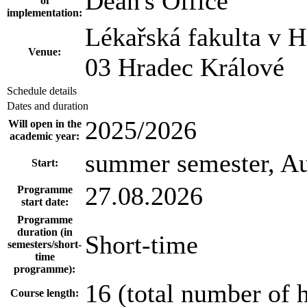
Dean's Office
of
implementation:
Lékařská fakulta v 
Venue:
03 Hradec Králové
Schedule details
Dates and duration
2025/2026
Will open in the
academic year:
summer semester, A
Start:
27.08.2026
Programme
start date:
Programme
duration (in
Short-time
semesters/short-
time
programme):
16 (total number of 
Course length: