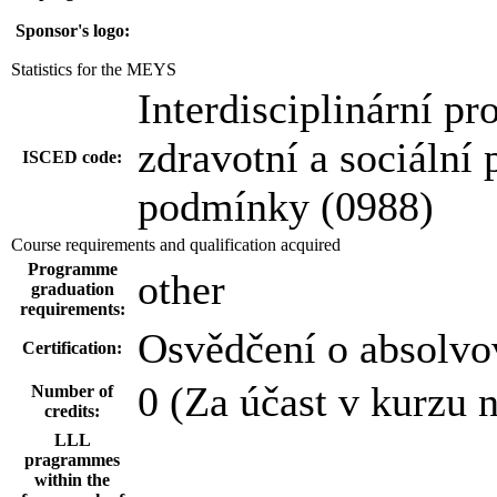
Sponsor's logo:
Statistics for the MEYS
Interdisciplinární pr
zdravotní a sociální 
ISCED code:
podmínky (0988)
Course requirements and qualification acquired
Programme
other
graduation
requirements:
Osvědčení o absolvo
Certification:
0 (Za účast v kurzu 
Number of
credits:
LLL
pragrammes
within the