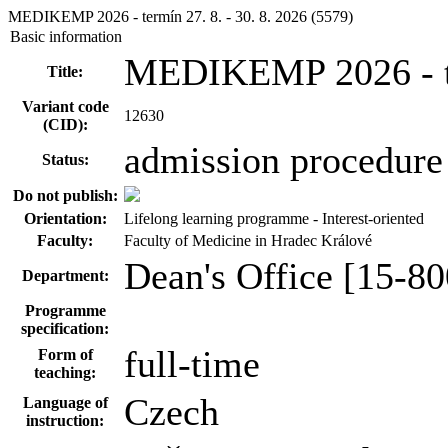
MEDIKEMP 2026 - termín 27. 8. - 30. 8. 2026 (5579)
Basic information
MEDIKEMP 2026 - ter
Title:
Variant code
12630
(CID):
admission procedure 
Status:
Do not publish:
Orientation:
Lifelong learning programme - Interest-oriented
Faculty:
Faculty of Medicine in Hradec Králové
Dean's Office [15-80
Department:
Programme
specification:
full-time
Form of
teaching:
Czech
Language of
instruction: