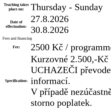
Thursday - Sunday
Teaching takes
place on:
27.8.2026
Date of
effectuation:
30.8.2026
Fees and financing
2500 Kč / programm
Fee:
Kurzovné 2.500,-Kč 
UCHAZEČI převodem 
informací.
Specification:
V případě nezúčastně
storno poplatek.