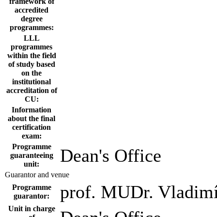
framework of
accredited
degree
programmes:
LLL
programmes
within the field
of study based
on the
institutional
accreditation of
CU:
Information
about the final
certification
exam:
Programme
Dean's Office
guaranteeing
unit:
Guarantor and venue
prof. MUDr. Vladimí
Programme
guarantor:
Unit in charge