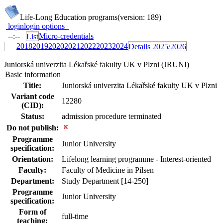
Life-Long Education programs
(version: 189)
login
login options
--:--
Micro-credentials
List
2018
2019
2020
2021
2022
2023
2024
Details 2025/2026
Juniorská univerzita Lékařské fakulty UK v Plzni (JRUNI)
Basic information
Title:
Juniorská univerzita Lékařské fakulty UK v Plzni
Variant code
12280
(CID):
Status:
admission procedure terminated
Do not publish:
Programme
Junior University
specification:
Orientation:
Lifelong learning programme - Interest-oriented
Faculty:
Faculty of Medicine in Pilsen
Department:
Study Department [14-250]
Programme
Junior University
specification:
Form of
full-time
teaching: