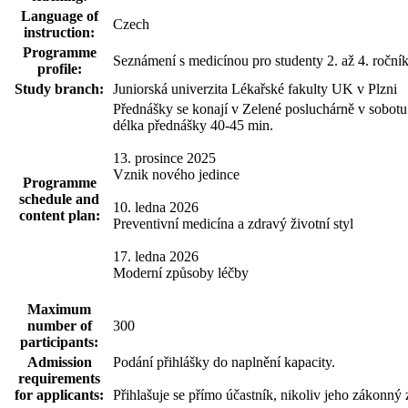
Language of
Czech
instruction:
Programme
Seznámení s medicínou pro studenty 2. až 4. ročník
profile:
Study branch:
Juniorská univerzita Lékařské fakulty UK v Plzni
Přednášky se konají v Zelené posluchárně v sobotu
délka přednášky 40-45 min.
13. prosince 2025
Vznik nového jedince
Programme
schedule and
10. ledna 2026
content plan:
Preventivní medicína a zdravý životní styl
17. ledna 2026
Moderní způsoby léčby
Maximum
number of
300
participants:
Admission
Podání přihlášky do naplnění kapacity.
requirements
for applicants:
Přihlašuje se přímo účastník, nikoliv jeho zákonný 