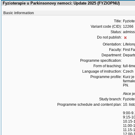
Fyzioterapie u Parkinsonovy nemoci: Update 2025 (FYZIOPNU)
Basic information
Title:
Fyziot
Variant code (CID):
12266
Status:
admiss
Do not publish:
Orientation:
Lifelon
Faculty:
First F
Department:
Departm
Programme specification:
Form of teaching:
full-tim
Language of instruction:
Czech
Programme profile:
Kurz je
farmako
PN.
Akce je
Study branch:
Fyziot
Programme schedule and content plan:
10. lis
9:00-9
9:15-10
10.15-1
11.00-
11.15-1
12.00-