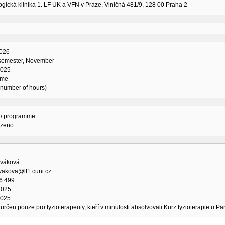
gická klinika 1. LF UK a VFN v Praze, Viničná 481/9, 128 00 Praha 2
026
 semester, November
2025
ime
l number of hours)
 / programme
ozeno
váková
vakova@lf1.cuni.cz
6 499
2025
2025
 určen pouze pro fyzioterapeuty, kteří v minulosti absolvovali Kurz fyzioterapie u 