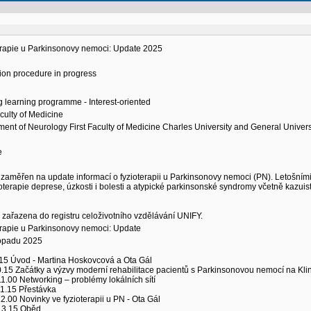
erapie u Parkinsonovy nemoci: Update 2025
ion procedure in progress
g learning programme - Interest-oriented
aculty of Medicine
ent of Neurology First Faculty of Medicine Charles University and General Univers
e
 zaměřen na update informací o fyzioterapii u Parkinsonovy nemoci (PN). Letošními 
terapie deprese, úzkosti i bolesti a atypické parkinsonské syndromy včetně kazuist
 zařazena do registru celoživotního vzdělávání UNIFY.
erapie u Parkinsonovy nemoci: Update
topadu 2025
.15 Úvod - Martina Hoskovcová a Ota Gál
.15 Začátky a výzvy moderní rehabilitace pacientů s Parkinsonovou nemocí na Klini
1.00 Networking – problémy lokálních sítí
11.15 Přestávka
2.00 Novinky ve fyzioterapii u PN - Ota Gál
13.15 Oběd