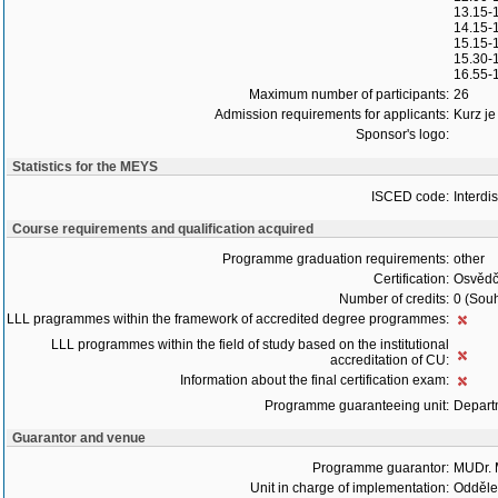
13.15-1
14.15-1
15.15-
15.30-1
16.55-
Maximum number of participants:
26
Admission requirements for applicants:
Kurz je
Sponsor's logo:
Statistics for the MEYS
ISCED code:
Interdi
Course requirements and qualification acquired
Programme graduation requirements:
other
Certification:
Osvědč
Number of credits:
0 (Souh
LLL pragrammes within the framework of accredited degree programmes:
LLL programmes within the field of study based on the institutional
accreditation of CU:
Information about the final certification exam:
Programme guaranteeing unit:
Departm
Guarantor and venue
Programme guarantor:
MUDr. 
Unit in charge of implementation:
Oddělen