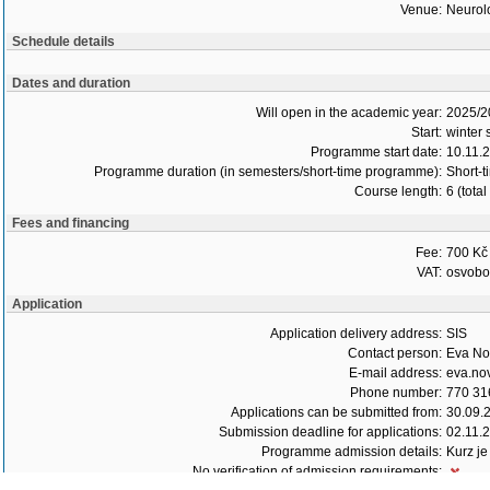
Venue:
Neurolo
Schedule details
Dates and duration
Will open in the academic year:
2025/2
Start:
winter
Programme start date:
10.11.
Programme duration (in semesters/short-time programme):
Short-t
Course length:
6 (tota
Fees and financing
Fee:
700 Kč
VAT:
osvob
Application
Application delivery address:
SIS
Contact person:
Eva No
E-mail address:
eva.no
Phone number:
770 31
Applications can be submitted from:
30.09.
Submission deadline for applications:
02.11.
Programme admission details:
Kurz je
No verification of admission requirements: