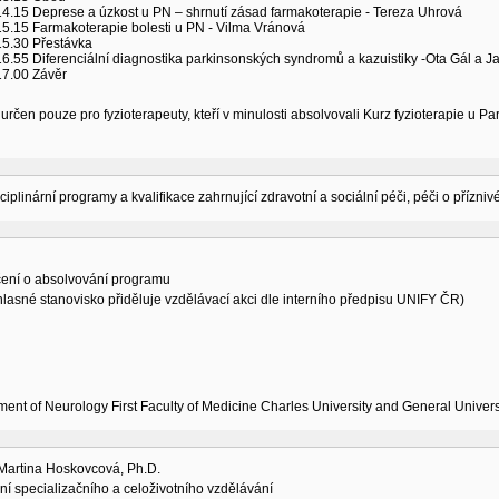
4.15 Deprese a úzkost u PN – shrnutí zásad farmakoterapie - Tereza Uhrová
5.15 Farmakoterapie bolesti u PN - Vilma Vránová
15.30 Přestávka
6.55 Diferenciální diagnostika parkinsonských syndromů a kazuistiky -Ota Gál a J
17.00 Závěr
 určen pouze pro fyzioterapeuty, kteří v minulosti absolvovali Kurz fyzioterapie u 
sciplinární programy a kvalifikace zahrnující zdravotní a sociální péči, péči o přízni
ení o absolvování programu
lasné stanovisko přiděluje vzdělávací akci dle interního předpisu UNIFY ČR)
ent of Neurology First Faculty of Medicine Charles University and General Univers
Martina Hoskovcová, Ph.D.
í specializačního a celoživotního vzdělávání