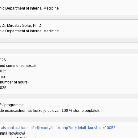
ic Department of Internal Medicine
Dr. Miroslav Solař, Ph.D.
ic Department of Internal Medicine
026
 and summer semester
2025
ime
l number of hours)
2025
č / programme
dě nezúčastnění se kurzu je účtován 100 % storno poplatek.
s://is.cuni.cz/studium/prijimacky/index.php?do=detail_kurz&cid=10053
artina Nováková