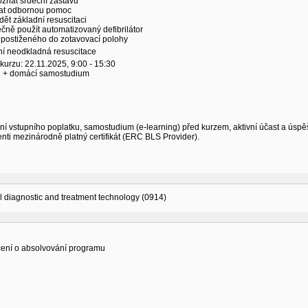
znat srdeční zástavu
olat odbornou pomoc
dět základní resuscitaci
čně použít automatizovaný defibrilátor
t postiženého do zotavovací polohy
ní neodkladná resuscitace
kurzu: 22.11.2025, 9:00 - 15:30
n + domácí samostudium
í vstupního poplatku, samostudium (e-learning) před kurzem, aktivní účast a úsp
nti mezinárodně platný certifikát (ERC BLS Provider).
 diagnostic and treatment technology (0914)
ení o absolvování programu