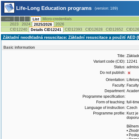
Life-Long Education programs
(version: 189)
Micro-credentials
--:--
List
2023
2024
2026
2025/2026
CID12240
CID12393
CID12628
CID12652
CID12
Details CID12241
Základní neodkladná resuscitace: Základní resuscitace a použití AED (
Basic information
Title:
Základn
Variant code (CID):
12241
Status:
admiss
Do not publish:
Orientation:
Lifelon
Faculty:
Faculty
Department:
Academi
Programme specification:
Form of teaching:
full-tim
Language of instruction:
Czech
Programme profile:
Kurz je
doporuč
Během k
• Zhodn
• Posky