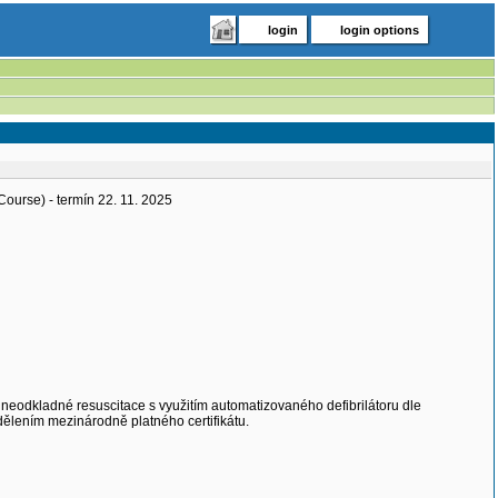
login
login options
ourse) - termín 22. 11. 2025
 neodkladné resuscitace s využitím automatizovaného defibrilátoru dle
ělením mezinárodně platného certifikátu.