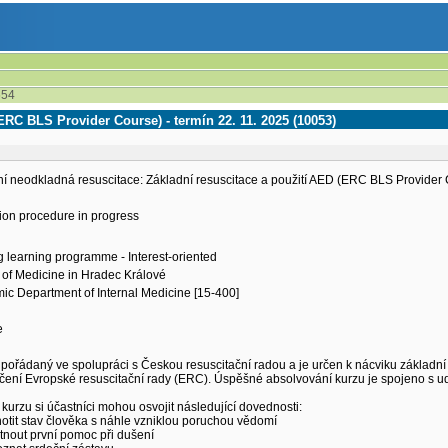
654
ERC BLS Provider Course) - termín 22. 11. 2025 (10053)
í neodkladná resuscitace: Základní resuscitace a použití AED (ERC BLS Provider C
ion procedure in progress
g learning programme - Interest-oriented
 of Medicine in Hradec Králové
c Department of Internal Medicine [15-400]
e
 pořádaný ve spolupráci s Českou resuscitační radou a je určen k nácviku základní
ení Evropské resuscitační rady (ERC). Úspěšné absolvování kurzu je spojeno s ud
urzu si účastníci mohou osvojit následující dovednosti:
otit stav člověka s náhle vzniklou poruchou vědomí
tnout první pomoc při dušení