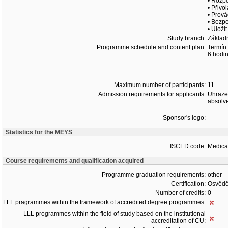
• Rozpo
• Přiv
• Prová
• Bezpe
• Uloži
Study branch:
Základ
Programme schedule and content plan:
Termín 
6 hodi
Maximum number of participants:
11
Admission requirements for applicants:
Uhrazen
absolve
Sponsor's logo:
Statistics for the MEYS
ISCED code:
Medical
Course requirements and qualification acquired
Programme graduation requirements:
other
Certification:
Osvědč
Number of credits:
0
LLL pragrammes within the framework of accredited degree programmes:
LLL programmes within the field of study based on the institutional
accreditation of CU: