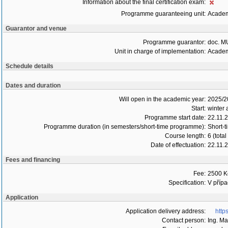
Information about the final certification exam:
Programme guaranteeing unit:
Academ
Guarantor and venue
Programme guarantor:
doc. MU
Unit in charge of implementation:
Academ
Schedule details
Dates and duration
Will open in the academic year:
2025/2
Start:
winter
Programme start date:
22.11.
Programme duration (in semesters/short-time programme):
Short-t
Course length:
6 (tota
Date of effectuation:
22.11.
Fees and financing
Fee:
2500 K
Specification:
V přípa
Application
Application delivery address:
http
Contact person:
Ing. M