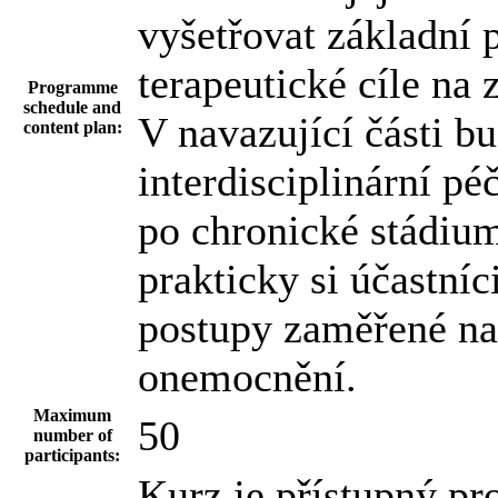
vyšetřovat základní 
terapeutické cíle na 
Programme
schedule and
V navazující části 
content plan:
interdisciplinární p
po chronické stádiu
prakticky si účastníc
postupy zaměřené na
onemocnění.
Maximum
50
number of
participants:
Kurz je přístupný pr