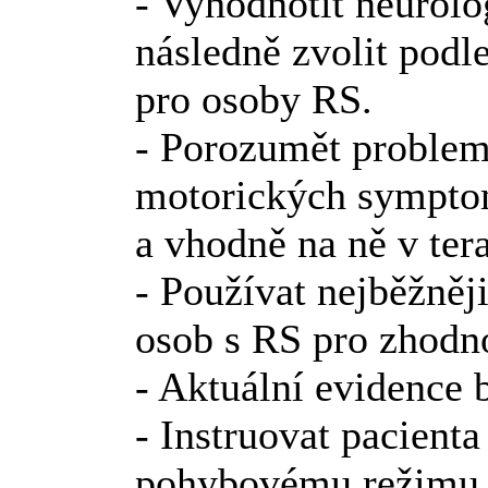
- Vyhodnotit neurolo
následně zvolit podl
pro osoby RS.
- Porozumět problema
motorických sympto
a vhodně na ně v tera
- Používat nejběžněj
osob s RS pro zhodno
- Aktuální evidence 
- Instruovat pacient
pohybovému režimu (