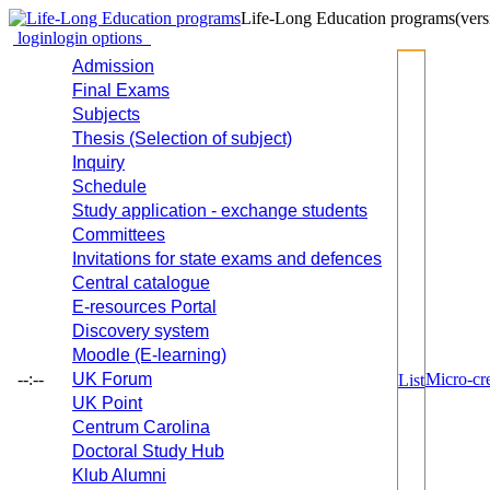
Life-Long Education programs
(vers
login
login options
Admission
Final Exams
Subjects
Thesis (Selection of subject)
Inquiry
Schedule
Study application - exchange students
Committees
Invitations for state exams and defences
Central catalogue
E-resources Portal
Discovery system
Moodle (E-learning)
--:--
UK Forum
Micro-cre
List
UK Point
Centrum Carolina
Doctoral Study Hub
Klub Alumni