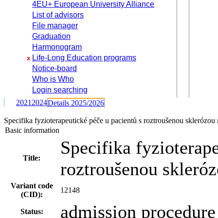
4EU+ European University Alliance
List of advisors
File manager
Graduation
Harmonogram
Life-Long Education programs
x
Notice-board
Who is Who
Login searching
2021
2024
Details 2025/2026
Specifika fyzioterapeutické péče u pacientů s roztroušenou skleró
Basic information
Specifika fyzioterap
Title:
roztroušenou skleró
Variant code
12148
(CID):
admission procedure 
Status: