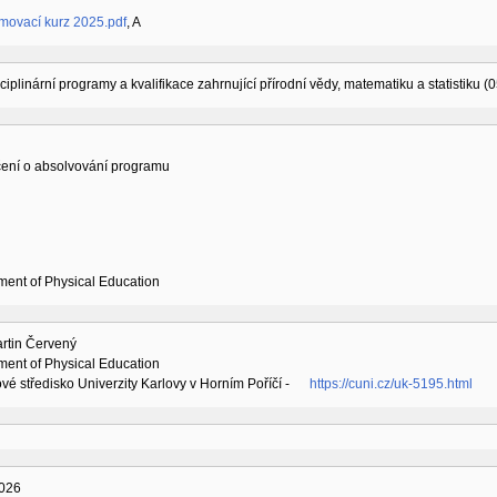
ovací kurz 2025.pdf
,
A
sciplinární programy a kvalifikace zahrnující přírodní vědy, matematiku a statistiku (
ení o absolvování programu
ment of Physical Education
artin Červený
ment of Physical Education
vé středisko Univerzity Karlovy v Horním Poříčí -
https://cuni.cz/uk-5195.html
026