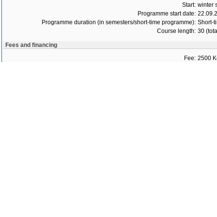
Start:
winter
Programme start date:
22.09.
Programme duration (in semesters/short-time programme):
Short-t
Course length:
30 (tot
Fees and financing
Fee:
2500 K
Specification:
Přihláš
Storno 
Omluve
Omluve
Bez oml
Application
Application delivery address:
přihláš
Contact person:
Ing. Le
E-mail address:
lenka.k
Phone number:
60669
Applications can be submitted from:
25.06.
Submission deadline for applications:
10.09.
Programme admission dates:
25.6.2
Programme admission details:
Přihláš
No verification of admission requirements:
contacts