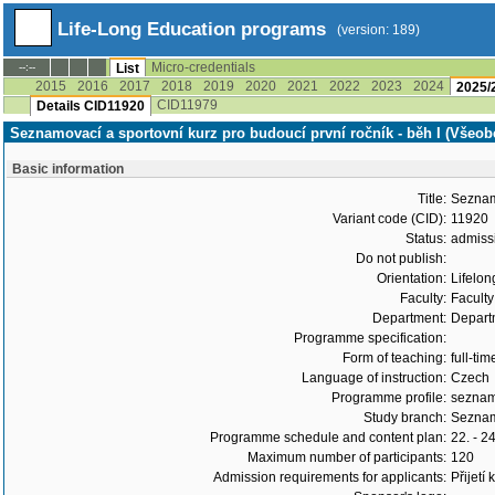
Life-Long Education programs
(version: 189)
Micro-credentials
--:--
List
2015
2016
2017
2018
2019
2020
2021
2022
2023
2024
2025/
CID11979
Details CID11920
Seznamovací a sportovní kurz pro budoucí první ročník - běh I (Všeob
Basic information
Title:
Seznamo
Variant code (CID):
11920
Status:
admiss
Do not publish:
Orientation:
Lifelon
Faculty:
Faculty
Department:
Departm
Programme specification:
Form of teaching:
full-tim
Language of instruction:
Czech
Programme profile:
seznamo
Study branch:
Seznamo
Programme schedule and content plan:
22. - 2
Maximum number of participants:
120
Admission requirements for applicants:
Přijetí