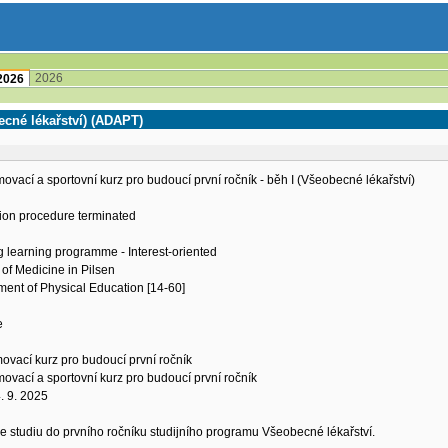
2026
2026
ecné lékařství) (ADAPT)
vací a sportovní kurz pro budoucí první ročník - běh I (Všeobecné lékařství)
ion procedure terminated
g learning programme - Interest-oriented
 of Medicine in Pilsen
ent of Physical Education [14-60]
e
vací kurz pro budoucí první ročník
vací a sportovní kurz pro budoucí první ročník
4. 9. 2025
 ke studiu do prvního ročníku studijního programu Všeobecné lékařství.