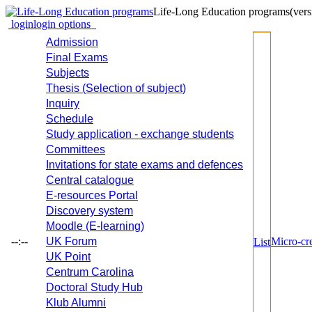
Life-Long Education programs
(vers
login
login options
Admission
Final Exams
Subjects
Thesis (Selection of subject)
Inquiry
Schedule
Study application - exchange students
Committees
Invitations for state exams and defences
Central catalogue
E-resources Portal
Discovery system
Moodle (E-learning)
--:--
UK Forum
Micro-cre
List
UK Point
Centrum Carolina
Doctoral Study Hub
Klub Alumni