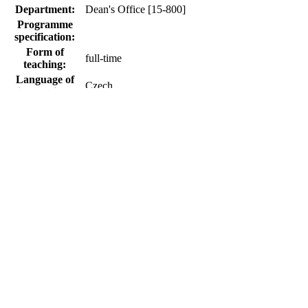
Department:
Dean's Office [15-800]
Programme
specification:
Form of
full-time
teaching:
Language of
Czech
instruction:
Kurz je pořádaný ve spolupráci s Českou resuscitač
resuscitační rady (ERC). Úspěšné absolvování kurz
Během kurzu si účastníci mohou osvojit následující
• Zhodnotit stav člověka s náhle vzniklou porucho
Programme
• Poskytnout první pomoc při dušení
profile:
• Rozpoznat srdeční zástavu
• Přivolat odbornou pomoc
• Provádět základní resuscitaci
• Bezpečně použít automatizovaný defibrilátor
• Uložit postiženého do zotavovací polohy
Study branch:
Základní neodkladná resuscitace
Termín kurzu: 6.9.2024, 9:00 - 15:30
Programme
6 hodin + domácí samostudium
schedule and
content plan: