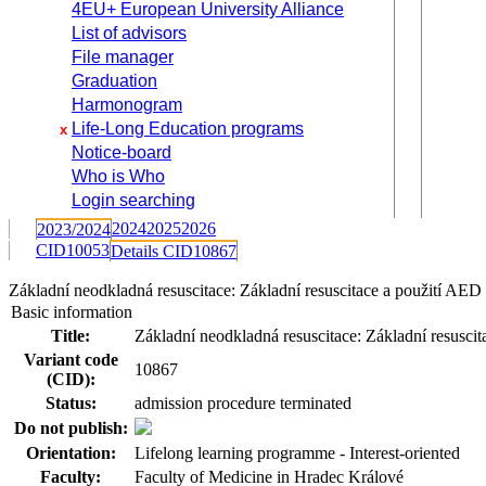
4EU+ European University Alliance
List of advisors
File manager
Graduation
Harmonogram
Life-Long Education programs
x
Notice-board
Who is Who
Login searching
2024
2025
2026
2023/2024
CID10053
Details CID10867
Základní neodkladná resuscitace: Základní resuscitace a použití A
Basic information
Title:
Základní neodkladná resuscitace: Základní resusc
Variant code
10867
(CID):
Status:
admission procedure terminated
Do not publish:
Orientation:
Lifelong learning programme - Interest-oriented
Faculty:
Faculty of Medicine in Hradec Králové