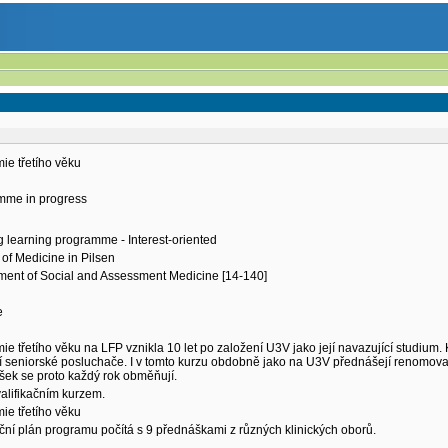
ie třetího věku
mme in progress
g learning programme - Interest-oriented
 of Medicine in Pilsen
ment of Social and Assessment Medicine [14-140]
e
e třetího věku na LFP vznikla 10 let po založení U3V jako její navazující studium.
í seniorské posluchače. I v tomto kurzu obdobně jako na U3V přednášejí renomovaní
ek se proto každý rok obměňují.
alifikačním kurzem.
ie třetího věku
ní plán programu počítá s 9 přednáškami z různých klinických oborů.