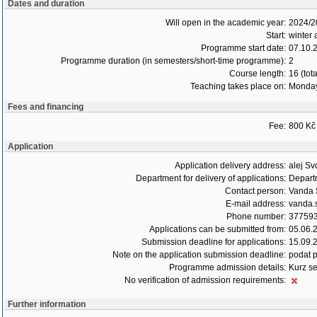
Dates and duration
Will open in the academic year:
2024/2
Start:
winter
Programme start date:
07.10.
Programme duration (in semesters/short-time programme):
2
Course length:
16 (tot
Teaching takes place on:
Monda
Fees and financing
Fee:
800 Kč 
Application
Application delivery address:
alej S
Department for delivery of applications:
Depart
Contact person:
Vanda 
E-mail address:
vanda.s
Phone number:
37759
Applications can be submitted from:
05.06.
Submission deadline for applications:
15.09.
Note on the application submission deadline:
podat p
Programme admission details:
Kurz se
No verification of admission requirements:
Further information