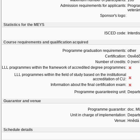
Maximum number of participants:
160
Admission requirements for applicants:
Program
veterá
Sponsor's logo:
Statistics for the MEYS
ISCED code:
Interdi
Course requirements and qualification acquired
Programme graduation requirements:
other
Certification:
Osvědč
Number of credits:
0 (není
LLL pragrammes within the framework of accredited degree programmes:
LLL programmes within the field of study based on the institutional
accreditation of CU:
Information about the final certification exam:
Programme guaranteeing unit:
Depart
Guarantor and venue
Programme guarantor:
doc. M
Unit in charge of implementation:
Depart
Venue:
Hnědá 
Schedule details