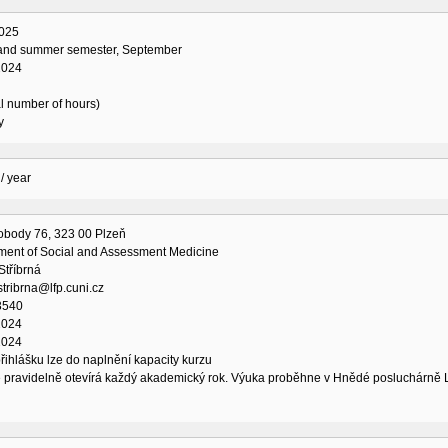
025
 and summer semester, September
2024
al number of hours)
y
/ year
vobody 76, 323 00 Plzeň
ment of Social and Assessment Medicine
Stříbrná
tribrna@lfp.cuni.cz
3540
2024
2024
řihlášku lze do naplnění kapacity kurzu
 pravidelně otevírá každý akademický rok. Výuka proběhne v Hnědé posluchárně LF