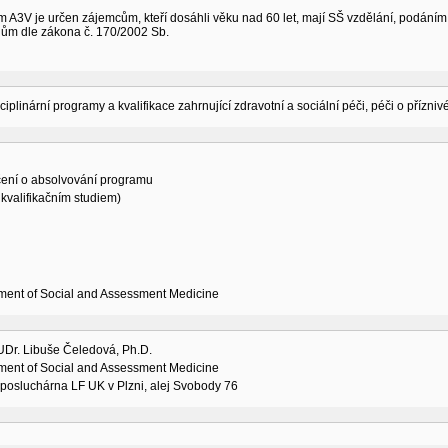
 A3V je určen zájemcům, kteří dosáhli věku nad 60 let, mají SŠ vzdělání, podání
nům dle zákona č. 170/2002 Sb.
sciplinární programy a kvalifikace zahrnující zdravotní a sociální péči, péči o přízni
ení o absolvování programu
 kvalifikačním studiem)
ment of Social and Assessment Medicine
UDr. Libuše Čeledová, Ph.D.
ment of Social and Assessment Medicine
posluchárna LF UK v Plzni, alej Svobody 76