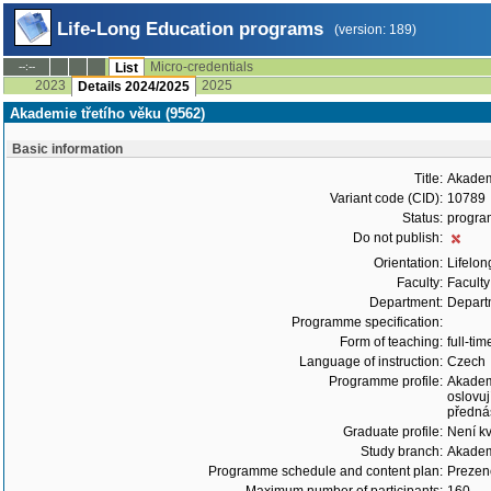
Life-Long Education programs
(version: 189)
Micro-credentials
--:--
List
2023
2025
Details 2024/2025
Akademie třetího věku (9562)
Basic information
Title:
Akadem
Variant code (CID):
10789
Status:
progra
Do not publish:
Orientation:
Lifelon
Faculty:
Faculty
Department:
Depart
Programme specification:
Form of teaching:
full-tim
Language of instruction:
Czech
Programme profile:
Akademi
oslovuj
přednáš
Graduate profile:
Není kv
Study branch:
Akadem
Programme schedule and content plan:
Prezenč