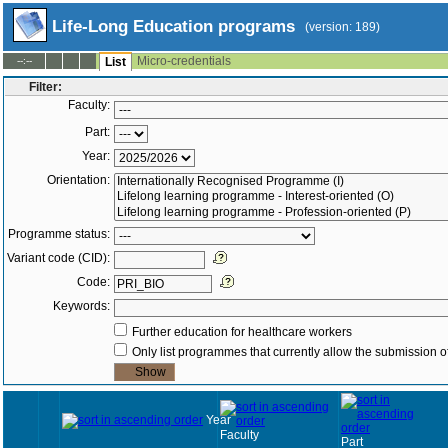
Life-Long Education programs
(version: 189)
Micro-credentials
--:--
List
Filter:
Faculty:
Part:
Year:
Orientation:
Programme status:
Variant code (CID):
Code:
Keywords:
Further education for healthcare workers
Only list programmes that currently allow the submission of
Year
Faculty
Part