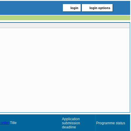
login
login options
Application
Title
submission
Programme status
deadline