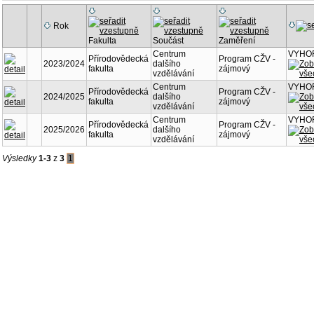
Rok
Fakulta
Součást
Zaměření
Centrum
VYHOR
Přírodovědecká
Program CŽV -
2023/2024
dalšího
fakulta
zájmový
vzdělávání
Centrum
VYHOR
Přírodovědecká
Program CŽV -
2024/2025
dalšího
fakulta
zájmový
vzdělávání
Centrum
VYHOR
Přírodovědecká
Program CŽV -
2025/2026
dalšího
fakulta
zájmový
vzdělávání
Výsledky
1-3
z
3
1