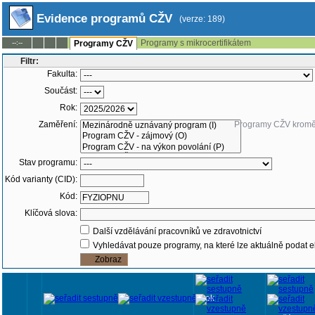
Evidence programů CŽV
(verze: 189)
Programy s mikrocertifikátem
--:--
Programy CŽV
Filtr:
Fakulta:
Součást:
Rok:
Zaměření:
Programy CŽV krom
Stav programu:
Kód varianty (CID):
Kód:
Klíčová slova:
Další vzdělávání pracovníků ve zdravotnictví
Vyhledávat pouze programy, na které lze aktuálně podat e
Rok