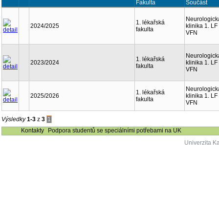
Fakulta
Součást
Neurologick
1. lékařská
2024/2025
klinika 1. L
fakulta
VFN
Neurologick
1. lékařská
2023/2024
klinika 1. L
fakulta
VFN
Neurologick
1. lékařská
2025/2026
klinika 1. L
fakulta
VFN
Výsledky
1-3
z
3
1
Kontakty
Podpora studentů se speciálními potřebami na UK
Univerzita K