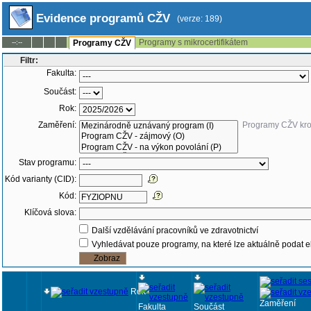
Evidence programů CŽV
(verze: 189)
Programy s mikrocertifikátem
--:--
Programy CŽV
Filtr:
Fakulta:
Součást:
Rok:
Zaměření:
Programy CŽV kr
Stav programu:
Kód varianty (CID):
Kód:
Klíčová slova:
Další vzdělávání pracovníků ve zdravotnictví
Vyhledávat pouze programy, na které lze aktuálně podat e
Rok
Zaměření
Fakulta
Součást