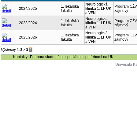
Neurologická
1. lékařská
Program CŽV
2024/2025
klinika 1. LF UK
fakulta
zájmový
a VFN
Neurologická
1. lékařská
Program CŽV
2023/2024
klinika 1. LF UK
fakulta
zájmový
a VFN
Neurologická
1. lékařská
Program CŽV
2025/2026
klinika 1. LF UK
fakulta
zájmový
a VFN
Výsledky
1-3
z
3
1
Kontakty
Podpora studentů se speciálními potřebami na UK
Univerzita K