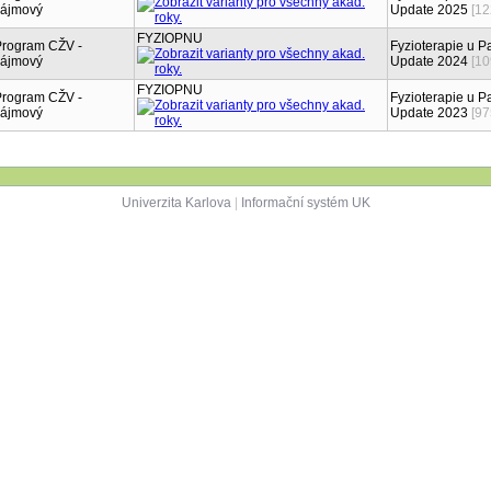
zájmový
Update 2025
[12
FYZIOPNU
Program CŽV -
Fyzioterapie u P
zájmový
Update 2024
[10
FYZIOPNU
Program CŽV -
Fyzioterapie u P
zájmový
Update 2023
[97
Univerzita Karlova
|
Informační systém UK