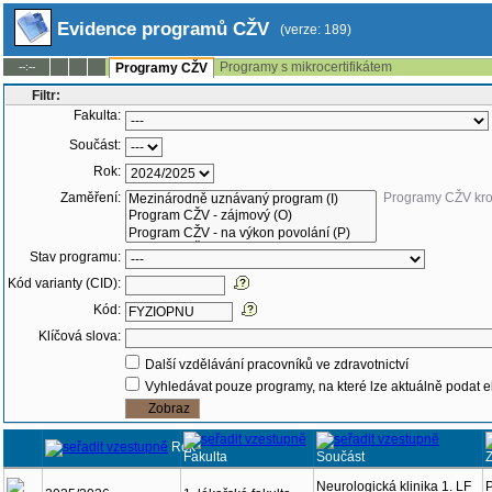
Evidence programů CŽV
(verze: 189)
Programy s mikrocertifikátem
--:--
Programy CŽV
Filtr:
Fakulta:
Součást:
Rok:
Zaměření:
Programy CŽV kr
Stav programu:
Kód varianty (CID):
Kód:
Klíčová slova:
Další vzdělávání pracovníků ve zdravotnictví
Vyhledávat pouze programy, na které lze aktuálně podat e
Rok
Fakulta
Součást
Neurologická klinika 1. LF