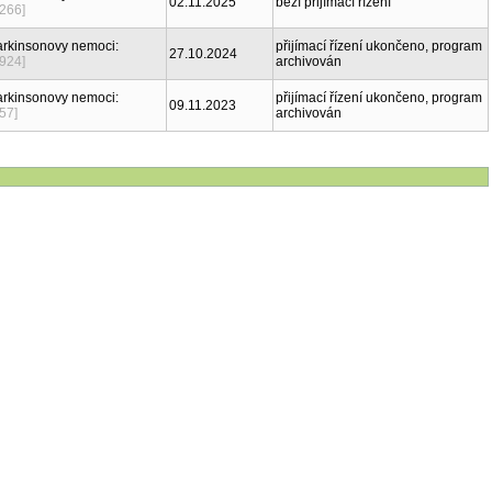
02.11.2025
běží přijímací řízení
266]
arkinsonovy nemoci:
přijímací řízení ukončeno, program
27.10.2024
924]
archivován
arkinsonovy nemoci:
přijímací řízení ukončeno, program
09.11.2023
57]
archivován