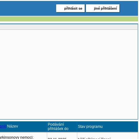
přihlásit se
jiné přihlášení
Podávání
Název
Stav programu
přihlášek do
arkinsonovy nemoci: