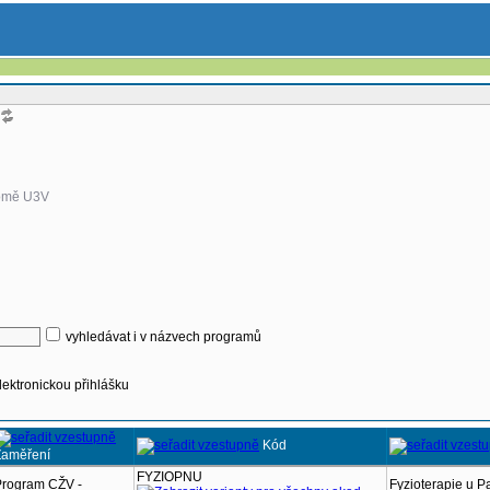
omě U3V
vyhledávat i v názvech programů
lektronickou přihlášku
Kód
Zaměření
FYZIOPNU
Program CŽV -
Fyzioterapie u P