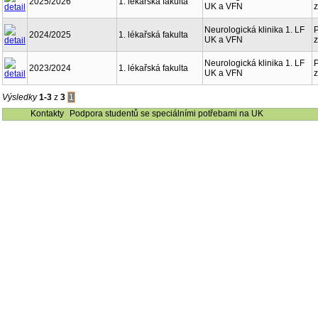
2025/2026
1. lékařská fakulta
UK a VFN
Neurologická klinika 1. LF
2024/2025
1. lékařská fakulta
UK a VFN
Neurologická klinika 1. LF
2023/2024
1. lékařská fakulta
UK a VFN
Výsledky
1-3
z
3
1
Kontakty
Podpora studentů se speciálními potřebami na UK