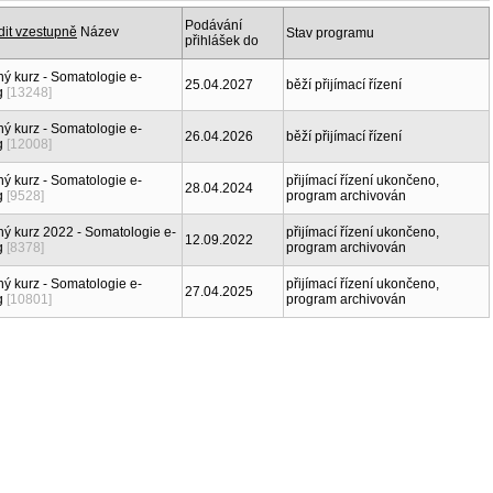
Podávání
Název
Stav programu
přihlášek do
ný kurz - Somatologie e-
25.04.2027
běží přijímací řízení
g
[13248]
ný kurz - Somatologie e-
26.04.2026
běží přijímací řízení
g
[12008]
ný kurz - Somatologie e-
přijímací řízení ukončeno,
28.04.2024
g
[9528]
program archivován
ný kurz 2022 - Somatologie e-
přijímací řízení ukončeno,
12.09.2022
g
[8378]
program archivován
ný kurz - Somatologie e-
přijímací řízení ukončeno,
27.04.2025
g
[10801]
program archivován