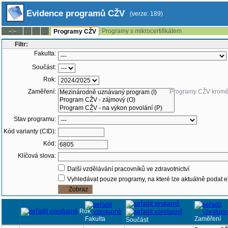
Evidence programů CŽV
(verze: 189)
Programy s mikrocertifikátem
--:--
Programy CŽV
Filtr:
Fakulta:
Součást:
Rok:
Zaměření:
Programy CŽV krom
Stav programu:
Kód varianty (CID):
Kód:
Klíčová slova:
Další vzdělávání pracovníků ve zdravotnictví
Vyhledávat pouze programy, na které lze aktuálně podat e
Rok
Fakulta
Zaměření
Součást