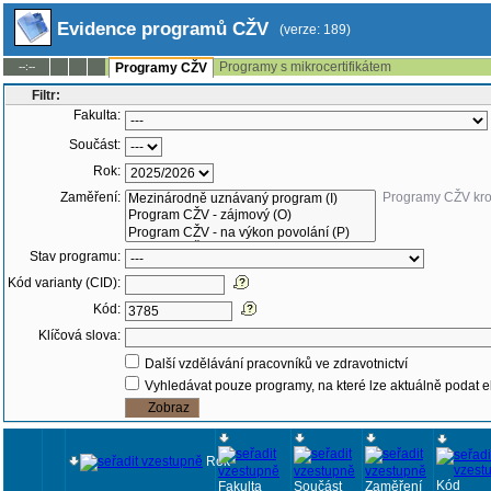
Evidence programů CŽV
(verze: 189)
Programy s mikrocertifikátem
--:--
Programy CŽV
Filtr:
Fakulta:
Součást:
Rok:
Zaměření:
Programy CŽV kr
Stav programu:
Kód varianty (CID):
Kód:
Klíčová slova:
Další vzdělávání pracovníků ve zdravotnictví
Vyhledávat pouze programy, na které lze aktuálně podat e
Rok
Kód
Fakulta
Součást
Zaměření