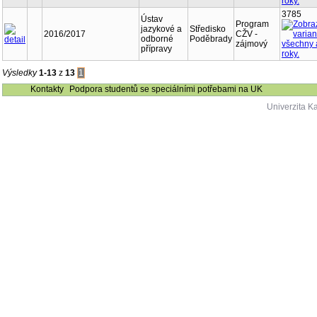
3785
Ústav
Program
jazykové a
Středisko
2016/2017
CŽV -
odborné
Poděbrady
zájmový
přípravy
Výsledky
1-13
z
13
1
Kontakty
Podpora studentů se speciálními potřebami na UK
Univerzita K