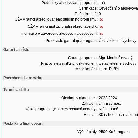
Podmínky absolvování programu:
jiná
Certifikace:
Osvědčení o absolvová
Počet kreditů:
0
CŽV v rámci akreditovaného studijního programu:
CŽV v rámci institucionální akreditace UK:
Informace o závěrečné zkoušce na osvědčení:
Pracoviště garantující program:
Ústav tělesné výchovy
Garant a místo
Garant programu:
Mgr. Martin Červený
Pracoviště zajišťující uskutečnění:
Ústav tělesné výchovy
Místo konání:
Horní Poříčí
Podrobnosti v rozvrhu
Termín a délka
Otevírán v akad. roce:
2023/2024
Zahájení:
zimní semestr
Délka programu (v semestrech/krátkodobý):
Krátkodobé
Rozsah:
30 (v hodinách celkem)
Poplatky a financování
Výše úplaty:
2500 Kč / program