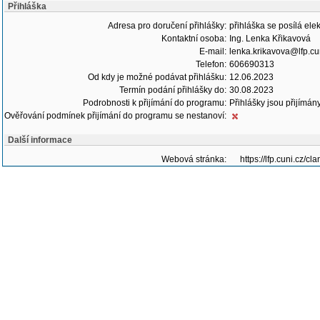
Přihláška
Adresa pro doručení přihlášky:
přihláška se posílá ele
Kontaktní osoba:
Ing. Lenka Křikavová
E-mail:
lenka.krikavova@lfp.cu
Telefon:
606690313
Od kdy je možné podávat přihlášku:
12.06.2023
Termín podání přihlášky do:
30.08.2023
Podrobnosti k přijímání do programu:
Přihlášky jsou přijímán
Ověřování podmínek přijímání do programu se nestanoví:
Další informace
Webová stránka:
https://lfp.cuni.cz/