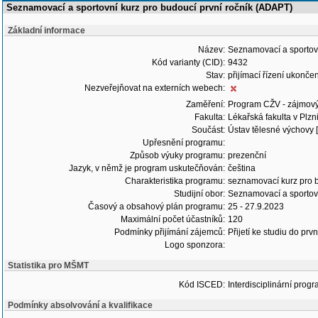
Seznamovací a sportovní kurz pro budoucí první ročník (ADAPT)
Základní informace
Název:
Seznamovací a sportovn
Kód varianty (CID):
9432
Stav:
přijímací řízení ukonč
Nezveřejňovat na externích webech:
Zaměření:
Program CŽV - zájmov
Fakulta:
Lékařská fakulta v Plzn
Součást:
Ústav tělesné výchovy 
Upřesnění programu:
Způsob výuky programu:
prezenční
Jazyk, v němž je program uskutečňován:
čeština
Charakteristika programu:
seznamovací kurz pro b
Studijní obor:
Seznamovací a sportovn
Časový a obsahový plán programu:
25 - 27.9.2023
Maximální počet účastníků:
120
Podmínky přijímání zájemců:
Přijetí ke studiu do pr
Logo sponzora:
Statistika pro MŠMT
Kód ISCED:
Interdisciplinární progr
Podmínky absolvování a kvalifikace