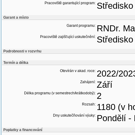
Pracoviště garantující program:
Středisk
Garant a místo
Garant programu:
RNDr. Mar
Pracoviště zajišťující uskutečnění:
Středisk
Podrobnosti v rozvrhu
Termín a délka
Otevírán v akad. roce:
2022/202
Zahájení:
Září
Délka programu (v semestrech/krátkodobý):
2
Rozsah:
1180 (v h
Dny uskutečňování výuky:
Pondělí -
Poplatky a financování