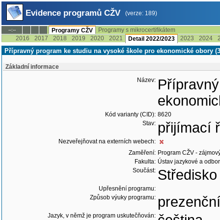
Evidence programů CŽV
(verze: 189)
Programy s mikrocertifikátem
--:--
Programy CŽV
2016
2017
2018
2019
2020
2021
2023
2024
Detail 2022/2023
Přípravný program ke studiu na vysoké škole pro ekonomické obory (3
Základní informace
Název:
Přípravný
ekonomic
Kód varianty (CID):
8620
Stav:
přijímací
Nezveřejňovat na externích webech:
Zaměření:
Program CŽV - zájmov
Fakulta:
Ústav jazykové a odbor
Součást:
Středisko
Upřesnění programu:
Způsob výuky programu:
prezenčn
Jazyk, v němž je program uskutečňován: