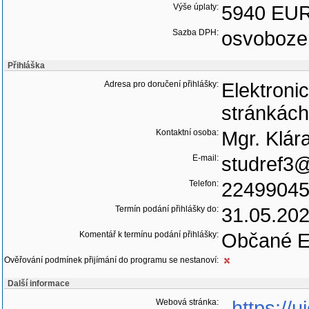
Výše úplaty:
5940 EUR
Sazba DPH:
osvoboze
Přihláška
Adresa pro doručení přihlášky:
Elektroni
stránkách
Kontaktní osoba:
Mgr. Klár
E-mail:
studref3@
Telefon:
2249904
Termín podání přihlášky do:
31.05.20
Komentář k termínu podání přihlášky:
Občané E
Ověřování podmínek přijímání do programu se nestanoví:
Další informace
Webová stránka:
https://