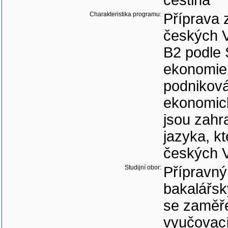
čeština
Charakteristika programu:
Příprava 
českých V
B2 podle 
ekonomie
podnikov
ekonomic
jsou zahr
jazyka, kt
českých 
Studijní obor:
Přípravný
bakalářsk
se zaměř
vyučovací