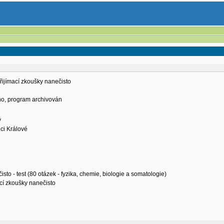
řijímací zkoušky nanečisto
eno, program archivován
ý
ci Králové
sto - test (80 otázek - fyzika, chemie, biologie a somatologie)
ací zkoušky nanečisto