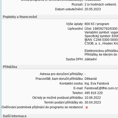
Rozsah:
2 (v hodinách celkem)
Datum uskutečnění:
20.05.2023
Poplatky a financování
Výše úplaty:
800 Kč / program
Upřesnění:
Účet: 198592792/0300
Variabilní symbol: vyge
Specifický symbol: 830
IBAN: CZ46 0300 0000
ČSOB, a. s., Hradec Kr
Elektronickou přihlášku
Přihlášky, ke kterým do
Sazba DPH:
základní
Přihláška
Adresa pro doručení přihlášky:
-
Pracoviště, kam doručit přihlášku:
Děkanát
Kontaktní osoba:
Ing. Eva Faistová
E-mail:
FaistovaE@lfhk.cuni.cz
Telefon:
495 816 220
Od kdy je možné podávat přihlášku:
10.06.2022
Termín podání přihlášky do:
30.04.2023
Ověřování podmínek přijímání do programu se nestanoví:
Další informace