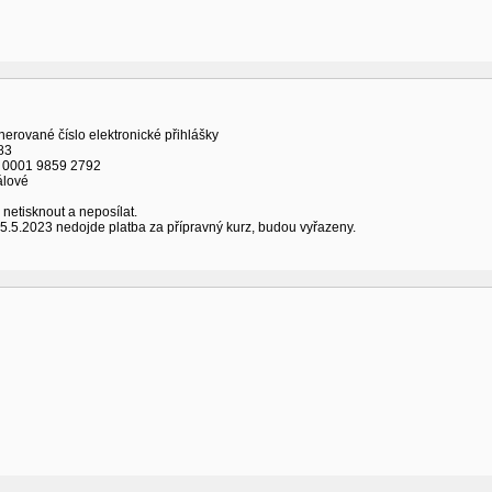
nerované číslo elektronické přihlášky
83
 0001 9859 2792
álové
 netisknout a neposílat.
 5.5.2023 nedojde platba za přípravný kurz, budou vyřazeny.