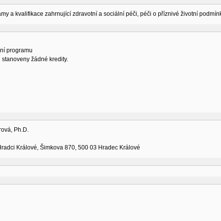
amy a kvalifikace zahrnující zdravotní a sociální péči, péči o příznivé životní podmí
ní programu
 stanoveny žádné kredity.
rová, Ph.D.
Hradci Králové, Šimkova 870, 500 03 Hradec Králové