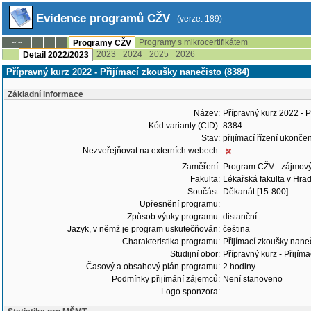
Evidence programů CŽV
(verze: 189)
Programy s mikrocertifikátem
--:--
Programy CŽV
2023
2024
2025
2026
Detail 2022/2023
Přípravný kurz 2022 - Přijímací zkoušky nanečisto (8384)
Základní informace
Název:
Přípravný kurz 2022 - P
Kód varianty (CID):
8384
Stav:
přijímací řízení ukonč
Nezveřejňovat na externích webech:
Zaměření:
Program CŽV - zájmov
Fakulta:
Lékařská fakulta v Hrad
Součást:
Děkanát [15-800]
Upřesnění programu:
Způsob výuky programu:
distanční
Jazyk, v němž je program uskutečňován:
čeština
Charakteristika programu:
Přijímací zkoušky naneči
Studijní obor:
Přípravný kurz - Přijím
Časový a obsahový plán programu:
2 hodiny
Podmínky přijímání zájemců:
Není stanoveno
Logo sponzora: