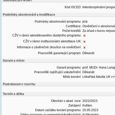
Statistika pro MŠMT
Kód ISCED:
Interdisciplinární progr
Podmínky absolvování a kvalifikace
Podmínky absolvování programu:
jiná
Certifikace:
Osvědčení o absolvová
Počet kreditů:
Za účast v kurzu nejsou
CŽV v rámci akreditovaného studijního programu:
CŽV v rámci institucionální akreditace UK:
Informace o závěrečné zkoušce na osvědčení:
Pracoviště garantující program:
Děkanát
Garant a místo
Garant programu:
prof. MUDr. Hana Lang
Pracoviště zajišťující uskutečnění:
Děkanát
Místo konání:
Lékařská fakulta UK v 
Podrobnosti v rozvrhu
Termín a délka
Otevírán v akad. roce:
2022/2023
Zahájení:
Květen
Datum začátku konání programu:
20.05.2023
Délka programu (v semestrech/krátkodobý):
Krátkodobé