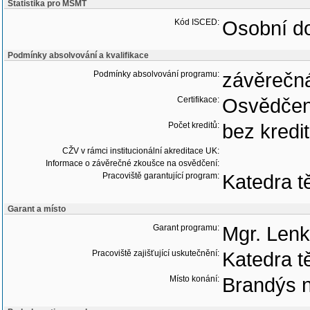
Statistika pro MŠMT
Kód ISCED:
Osobní do
Podmínky absolvování a kvalifikace
Podmínky absolvování programu:
závěrečn
Certifikace:
Osvědčen
Počet kreditů:
bez kredi
CŽV v rámci institucionální akreditace UK:
Informace o závěrečné zkoušce na osvědčení:
Pracoviště garantující program:
Katedra t
Garant a místo
Garant programu:
Mgr. Lenk
Pracoviště zajišťující uskutečnění:
Katedra t
Místo konání:
Brandýs n