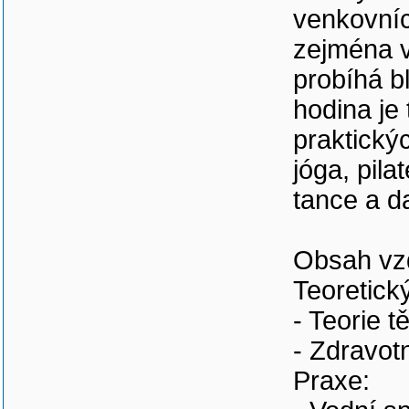
venkovních
zejména v
probíhá b
hodina je
praktickýc
jóga, pila
tance a da
Obsah vz
Teoretick
- Teorie t
- Zdravot
Praxe: