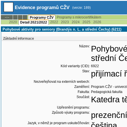
Evidence programů CŽV
(verze: 189)
Programy s mikrocertifikátem
--:--
Programy CŽV
2020
2022
2023
2024
2025
2026
Detail 2021/2022
Pohybové aktivity pro seniory (Brandýs n. L. a střední Čechy) (6211)
Základní informace
Název:
Pohybové 
střední Č
Kód varianty (CID):
6922
Stav:
přijímací
Nezveřejňovat na externích webech:
Zaměření:
Program CŽV - univerzit
Fakulta:
Pedagogická fakulta
Součást:
Katedra t
Upřesnění programu:
Způsob výuky programu:
prezenčn
Jazyk, v němž je program uskutečňován:
čeština