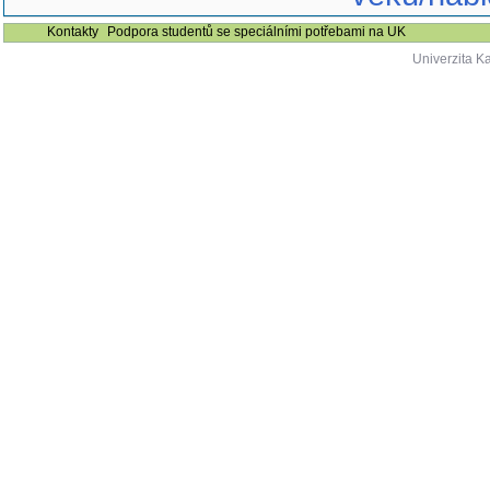
Kontakty
Podpora studentů se speciálními potřebami na UK
Univerzita K