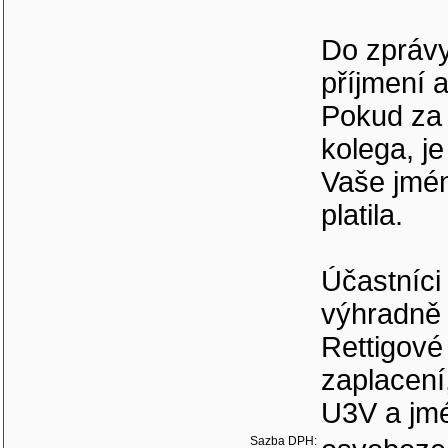
Do zprávy
příjmení 
Pokud za V
kolega, j
Vaše jmén
platila.
Účastníci 
výhradně 
Rettigové
zaplacen
U3V a jm
Sazba DPH: