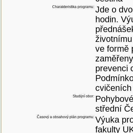
Charakteristika programu:
Jde o dvo
hodin. Vý
přednášek
životnímu
ve formě 
zaměřeny 
prevenci c
Podmínkou
cvičeních
Studijní obor:
Pohybové 
střední Č
Časový a obsahový plán programu:
Výuka pro
fakulty U