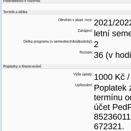
Podrobnosti v rozvrhu
Termín a délka
Otevírán v akad. roce:
2021/202
Zahájení:
letní sem
Délka programu (v semestrech/krátkodobý):
2
Rozsah:
36 (v hod
Poplatky a financování
Výše úplaty:
1000 Kč /
Upřesnění:
Poplatek 
termínu o
účet PedF 
85236011,
672321.