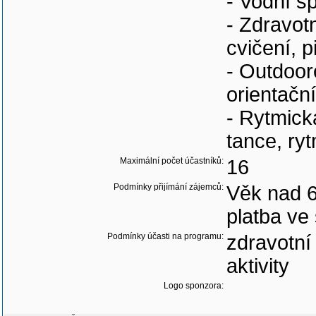
- Vodní sp
- Zdravotn
cvičení, p
- Outdooro
orientační
- Rytmick
tance, ry
Maximální počet účastníků:
16
Podmínky přijímání zájemců:
Věk nad 60
platba ve
Podmínky účasti na programu:
zdravotní
aktivity
Logo sponzora: