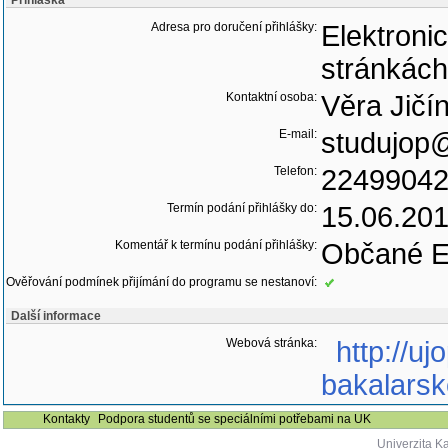
Přihláška
Adresa pro doručení přihlášky:
Elektroni
stránkách
Kontaktní osoba:
Věra Jičí
E-mail:
studujop@
Telefon:
2249904
Termín podání přihlášky do:
15.06.20
Komentář k termínu podání přihlášky:
Občané E
Ověřování podmínek přijímání do programu se nestanoví:
Další informace
Webová stránka:
http://u
bakalarsk
Kontakty
Podpora studentů se speciálními potřebami na UK
Univerzita K