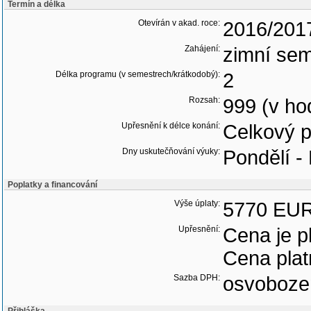
Termín a délka
Otevírán v akad. roce:
2016/201
Zahájení:
zimní sem
Délka programu (v semestrech/krátkodobý):
2
Rozsah:
999 (v ho
Upřesnění k délce konání:
Celkový p
Dny uskutečňování výuky:
Pondělí -
Poplatky a financování
Výše úplaty:
5770 EUR
Upřesnění:
Cena je p
Cena plat
Sazba DPH:
osvoboze