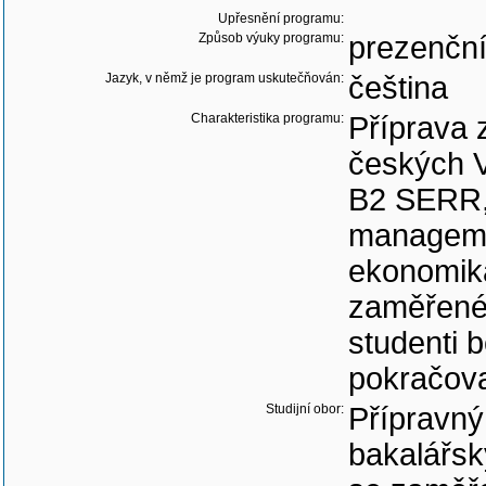
Upřesnění programu:
Způsob výuky programu:
prezenčn
Jazyk, v němž je program uskutečňován:
čeština
Charakteristika programu:
Příprava 
českých V
B2 SERR, 
manageme
ekonomik
zaměřené 
studenti b
pokračova
Studijní obor:
Přípravný
bakalářsk