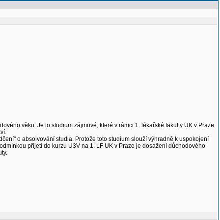
ového věku. Je to studium zájmové, které v rámci 1. lékařské fakulty UK v Praze
ví.
čení" o absolvování studia. Protože toto studium slouží výhradně k uspokojení
odmínkou přijetí do kurzu U3V na 1. LF UK v Praze je dosažení důchodového
ty.