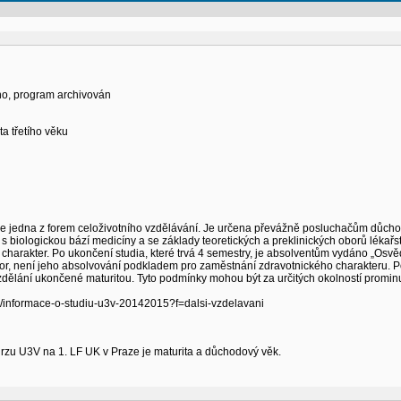
eno, program archivován
a třetího věku
u je jedna z forem celoživotního vzdělávání. Je určena převážně posluchačům důchod
biologickou bází medicíny a se základy teoretických a preklinických oborů lékařst
charakter. Po ukončení studia, které trvá 4 semestry, je absolventům vydáno „Osvěd
r, není jeho absolvování podkladem pro zaměstnání zdravotnického charakteru. P
zdělání ukončené maturitou. Tyto podmínky mohou být za určitých okolností prominu
cz/informace-o-studiu-u3v-20142015?f=dalsi-vzdelavani
urzu U3V na 1. LF UK v Praze je maturita a důchodový věk.