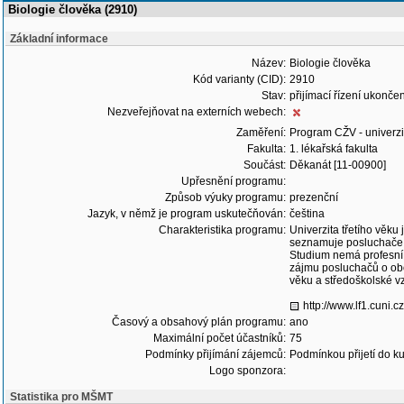
Biologie člověka (2910)
Základní informace
Název:
Biologie člověka
Kód varianty (CID):
2910
Stav:
přijímací řízení ukonč
Nezveřejňovat na externích webech:
Zaměření:
Program CŽV - univerzit
Fakulta:
1. lékařská fakulta
Součást:
Děkanát [11-00900]
Upřesnění programu:
Způsob výuky programu:
prezenční
Jazyk, v němž je program uskutečňován:
čeština
Charakteristika programu:
Univerzita třetího věk
seznamuje posluchače s 
Studium nemá profesní 
zájmu posluchačů o obo
věku a středoškolské v
http://www.lf1.cuni.
Časový a obsahový plán programu:
ano
Maximální počet účastníků:
75
Podmínky přijímání zájemců:
Podmínkou přijetí do k
Logo sponzora:
Statistika pro MŠMT