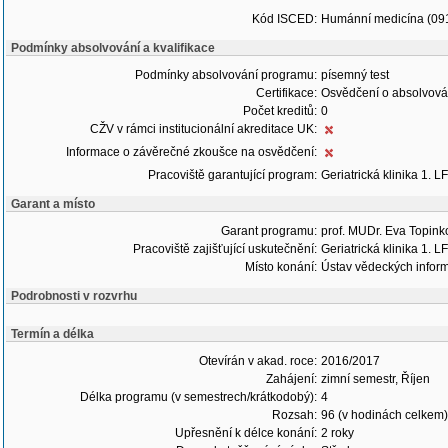
Kód ISCED:
Humánní medicína (09
Podmínky absolvování a kvalifikace
Podmínky absolvování programu:
písemný test
Certifikace:
Osvědčení o absolvová
Počet kreditů:
0
CŽV v rámci institucionální akreditace UK:
Informace o závěrečné zkoušce na osvědčení:
Pracoviště garantující program:
Geriatrická klinika 1. 
Garant a místo
Garant programu:
prof. MUDr. Eva Topink
Pracoviště zajišťující uskutečnění:
Geriatrická klinika 1. 
Místo konání:
Ústav vědeckých infor
Podrobnosti v rozvrhu
Termín a délka
Otevírán v akad. roce:
2016/2017
Zahájení:
zimní semestr, Říjen
Délka programu (v semestrech/krátkodobý):
4
Rozsah:
96 (v hodinách celkem)
Upřesnění k délce konání:
2 roky