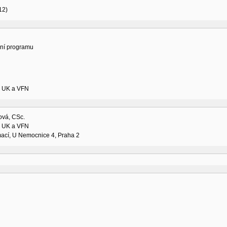
12)
ní programu
LF UK a VFN
ová, CSc.
LF UK a VFN
mací, U Nemocnice 4, Praha 2