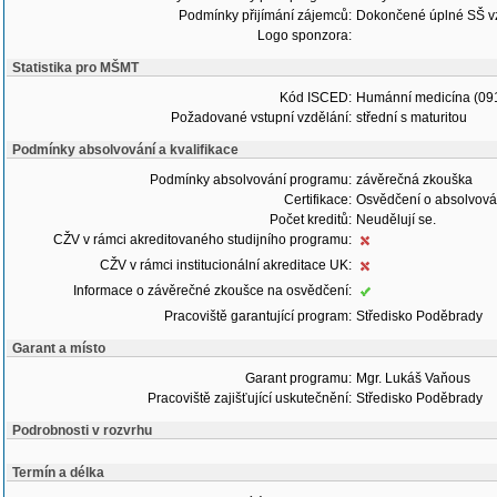
Podmínky přijímání zájemců:
Dokončené úplné SŠ vz
Logo sponzora:
Statistika pro MŠMT
Kód ISCED:
Humánní medicína (09
Požadované vstupní vzdělání:
střední s maturitou
Podmínky absolvování a kvalifikace
Podmínky absolvování programu:
závěrečná zkouška
Certifikace:
Osvědčení o absolvová
Počet kreditů:
Neudělují se.
CŽV v rámci akreditovaného studijního programu:
CŽV v rámci institucionální akreditace UK:
Informace o závěrečné zkoušce na osvědčení:
Pracoviště garantující program:
Středisko Poděbrady
Garant a místo
Garant programu:
Mgr. Lukáš Vaňous
Pracoviště zajišťující uskutečnění:
Středisko Poděbrady
Podrobnosti v rozvrhu
Termín a délka