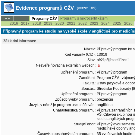
Evidence programů CŽV
(verze: 189)
Programy s mikrocertifikátem
--:--
Programy CŽV
2016
2017
2018
2019
2020
2021
2022
2023
2024
2025
2026
Přípravný program ke studiu na vysoké škole v angličtině pro medicín
Základní informace
Název:
Přípravný program ke s
Kód varianty (CID):
13019
Stav:
běží přijímací řízení
Nezveřejňovat na externích webech:
Upřesnění programu:
Přípravný program
Zaměření:
Program CŽV - zájmov
Fakulta:
Ústav jazykové a odbor
Součást:
Středisko Poděbrady [6
Upřesnění programu:
Přípravný program
Způsob výuky programu:
prezenční
Jazyk, v němž je program uskutečňován:
angličtina
Charakteristika programu:
Příprava zahraničních s
VŠ. Cílovou skupinou js
studiu anglických prog
Studijní obor:
Přípravný dvousemestrá
medicínské obory v ang
Časový a obsahový plán programu:
35 vyučovacích hodin