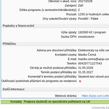
Otevírán v akad. roce:
2027/2028
Zahájení:
Září
Délka programu (v semestrech/krátkodobý):
2
Rozsah:
1250 (v hodinách celk
Dny uskutečňování výuky:
Pondělí - Pátek
Poplatky a financování
Výše úplaty:
182000 Kč / program
Sazba DPH:
osvobozeno
Přihláška
Adresa pro doručení přihlášky:
Elektronicky na níže 
Kontaktní osoba:
Mariko Černá
E-mail:
mariko.cerna@ujop.cun
Telefon:
00420771227543
Od kdy je možné podávat přihlášku:
31.05.2026
Termín podání přihlášky do:
31.05.2027
Komentář k termínu podání přihlášky:
Studenti bez vízové po
Ověřování podmínek přijímání do programu se nestanoví:
Další informace
Webová stránka:
https://ujop.cuni.cz
Kontakty
Podpora studentů se speciálními potřebami na UK
Univerzita K