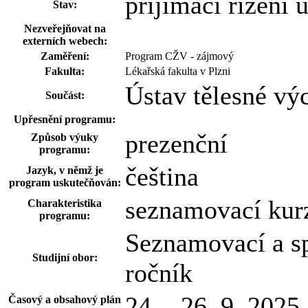
přijímací řízení
Stav:
Nezveřejňovat na
externích webech:
Zaměření:
Program CŽV - zájmový
Fakulta:
Lékařská fakulta v Plzni
Ústav tělesné vý
Součást:
Upřesnění programu:
prezenční
Způsob výuky
programu:
čeština
Jazyk, v němž je
program uskutečňován:
seznamovací kurz
Charakteristika
programu:
Seznamovací a sp
Studijní obor:
ročník
24. - 26. 9. 2025
Časový a obsahový plán