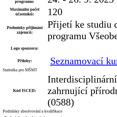
programu:
120
Maximální počet
účastníků:
Přijetí ke studiu
Podmínky přijímání
zájemců:
programu Všeobec
Logo sponzora:
Seznamovací ku
Přílohy:
Statistika pro MŠMT
Interdisciplinárn
zahrnující přírod
Kód ISCED:
(0588)
Podmínky absolvování a kvalifikace