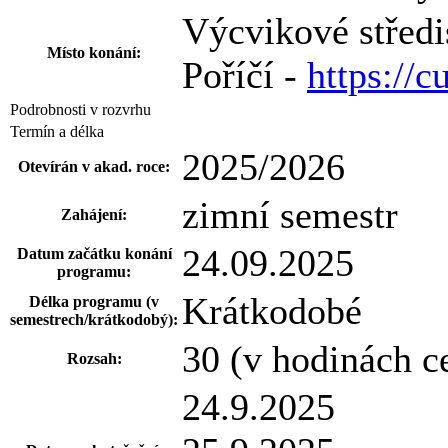
Výcvikové střed
Místo konání:
Poříčí -
https://c
Podrobnosti v rozvrhu
Termín a délka
2025/2026
Otevírán v akad. roce:
zimní semestr
Zahájení:
24.09.2025
Datum začátku konání
programu:
Krátkodobé
Délka programu (v
semestrech/krátkodobý):
30 (v hodinách c
Rozsah:
24.9.2025