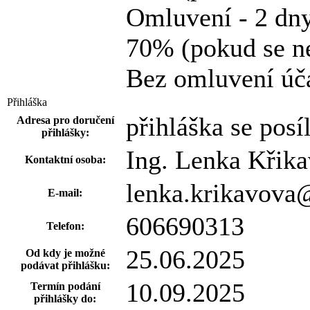
Omluvení - 2 dny
70% (pokud se ne
Bez omluvení úča
Přihláška
přihláška se posí
Adresa pro doručení
přihlášky:
Ing. Lenka Křik
Kontaktní osoba:
lenka.krikavova@
E-mail:
606690313
Telefon:
25.06.2025
Od kdy je možné
podávat přihlášku:
10.09.2025
Termín podání
přihlášky do: