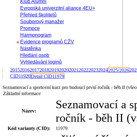
Klub Alumni
Evropská univerzitní aliance 4EU+
Přehled školitelů
Souborový manažer
Promoce
Harmonogram
Evidence programů CŽV
x
Nástěnka
Hledání osob
Vyhledávání loginů
2015
2016
2017
2018
2019
2020
2021
2022
2023
2024
202
2025/2026
CID11920
Detail CID11979
Seznamovací a sportovní kurz pro budoucí první ročník - běh II (vš
Základní informace
Seznamovací a sp
Název:
ročník - běh II (
Kód varianty (CID):
11979