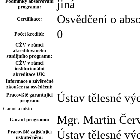
jiná
Podmínky absolvování
programu:
Osvědčení o abs
Certifikace:
0
Počet kreditů:
CŽV v rámci
akreditovaného
studijního programu:
CŽV v rámci
institucionální
akreditace UK:
Informace o závěrečné
zkoušce na osvědčení:
Ústav tělesné vý
Pracoviště garantující
program:
Garant a místo
Mgr. Martin Čer
Garant programu:
Ústav tělesné vý
Pracoviště zajišťující
uskutečnění: