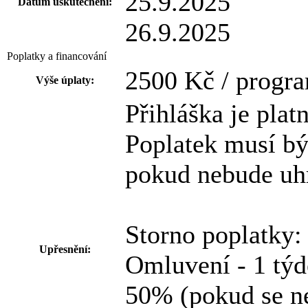
25.9.2025
Datum uskutečnění:
26.9.2025
Poplatky a financování
2500 Kč / progr
Výše úplaty:
Přihláška je plat
Poplatek musí být
pokud nebude uhr
Storno poplatky:
Upřesnění:
Omluvení - 1 týd
50% (pokud se ne