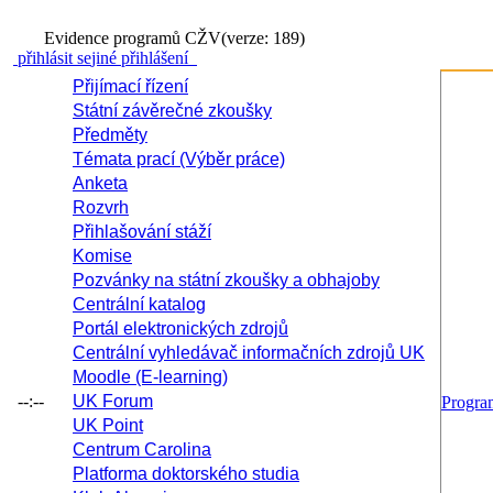
Evidence programů CŽV
(verze: 189)
přihlásit se
jiné přihlášení
Přijímací řízení
Státní závěrečné zkoušky
Předměty
Témata prací (Výběr práce)
Anketa
Rozvrh
Přihlašování stáží
Komise
Pozvánky na státní zkoušky a obhajoby
Centrální katalog
Portál elektronických zdrojů
Centrální vyhledávač informačních zdrojů UK
Moodle (E-learning)
--:--
UK Forum
Progr
UK Point
Centrum Carolina
Platforma doktorského studia