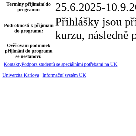
25.6.2025-10.9.
Termíny přijímání do
programu:
Přihlášky jsou p
Podrobnosti k přijímání
do programu:
kurzu, následně 
Ověřování podmínek
přijímání do programu
se nestanoví:
Kontakty
Podpora studentů se speciálními potřebami na UK
Univerzita Karlova
|
Informační systém UK