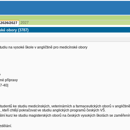
2027
l 2026/2027
ské obory (3787)
tudiu na vysoké škole v angličtině pro medicínské obory
ý
né přípravy
7-40]
tudentů ke studiu medicínských, veterinárních a farmaceutických oborů v angličtině
 kteří chtějí pokračovat ve studiu anglických programů českých VŠ.
lní kurz ke studiu magisterských oborů na českých vysokých školách se zaměřením
dělání.