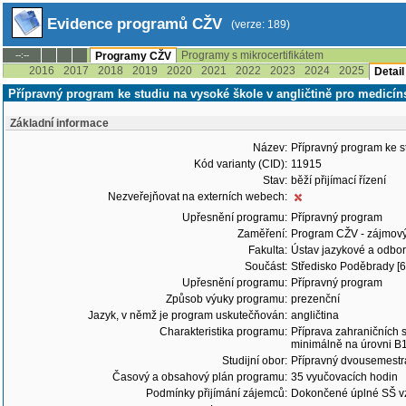
Evidence programů CŽV
(verze: 189)
Programy s mikrocertifikátem
--:--
Programy CŽV
2016
2017
2018
2019
2020
2021
2022
2023
2024
2025
Detai
Přípravný program ke studiu na vysoké škole v angličtině pro medicín
Základní informace
Název:
Přípravný program ke s
Kód varianty (CID):
11915
Stav:
běží přijímací řízení
Nezveřejňovat na externích webech:
Upřesnění programu:
Přípravný program
Zaměření:
Program CŽV - zájmov
Fakulta:
Ústav jazykové a odbor
Součást:
Středisko Poděbrady [6
Upřesnění programu:
Přípravný program
Způsob výuky programu:
prezenční
Jazyk, v němž je program uskutečňován:
angličtina
Charakteristika programu:
Příprava zahraničních s
minimálně na úrovni B1,
Studijní obor:
Přípravný dvousemestrá
Časový a obsahový plán programu:
35 vyučovacích hodin
Podmínky přijímání zájemců:
Dokončené úplné SŠ vz