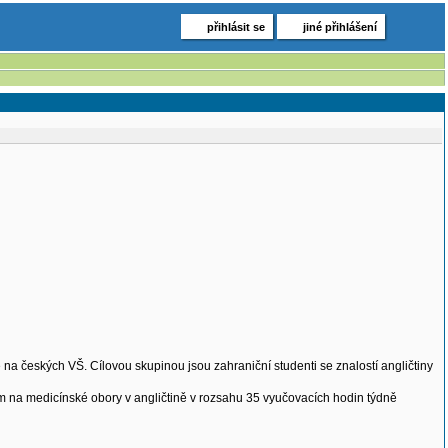
přihlásit se
jiné přihlášení
 na českých VŠ. Cílovou skupinou jsou zahraniční studenti se znalostí angličtiny
 na medicínské obory v angličtině v rozsahu 35 vyučovacích hodin týdně