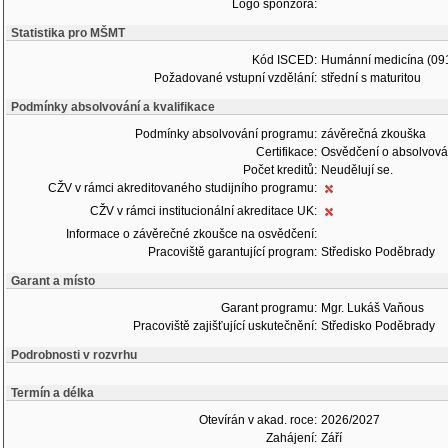
Logo sponzora:
Statistika pro MŠMT
Kód ISCED:
Humánní medicína (09
Požadované vstupní vzdělání:
střední s maturitou
Podmínky absolvování a kvalifikace
Podmínky absolvování programu:
závěrečná zkouška
Certifikace:
Osvědčení o absolvová
Počet kreditů:
Neudělují se.
CŽV v rámci akreditovaného studijního programu:
CŽV v rámci institucionální akreditace UK:
Informace o závěrečné zkoušce na osvědčení:
Pracoviště garantující program:
Středisko Poděbrady
Garant a místo
Garant programu:
Mgr. Lukáš Vaňous
Pracoviště zajišťující uskutečnění:
Středisko Poděbrady
Podrobnosti v rozvrhu
Termín a délka
Otevírán v akad. roce:
2026/2027
Zahájení:
Září