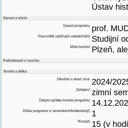
Ústav his
Garant a místo
Garant programu:
prof. MUDr
Pracoviště zajišťující uskutečnění:
Studijní o
Místo konání:
Plzeň, al
Podrobnosti v rozvrhu
Termín a délka
Otevírán v akad. roce:
2024/202
Zahájení:
zimní sem
Datum začátku konání programu:
14.12.20
Délka programu (v semestrech/krátkodobý):
1
Rozsah:
15 (v hod