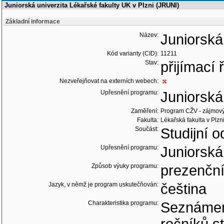
Juniorská univerzita Lékařské fakulty UK v Plzni (JRUNI)
Základní informace
Název:
Juniorská
Kód varianty (CID):
11211
Stav:
přijímací
Nezveřejňovat na externích webech:
Upřesnění programu:
Juniorská
Zaměření:
Program CŽV - zájmov
Fakulta:
Lékařská fakulta v Plzn
Součást:
Studijní o
Upřesnění programu:
Juniorská
Způsob výuky programu:
prezenčn
Jazyk, v němž je program uskutečňován:
čeština
Charakteristika programu:
Seznámení