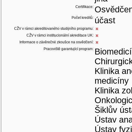
Certifikace:
Osvědčen
Počet kreditů:
účast
CŽV v rámci akreditovaného studijního programu:
CŽV v rámci institucionální akreditace UK:
Informace o závěrečné zkoušce na osvědčení:
Pracoviště garantující program:
Biomedic
Chirurgick
Klinika an
medicíny
Klinika z
Onkologic
Šiklův úst
Ústav an
Ústav fyzi