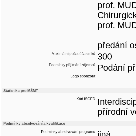
prof. MUDr
Chirurgic
prof. MUDr
předání 
Maximální počet účastníků:
300
Podmínky přijímání zájemců:
Podání př
Logo sponzora:
Statistika pro MŠMT
Kód ISCED:
Interdisci
přírodní v
Podmínky absolvování a kvalifikace
Podmínky absolvování programu:
jiná