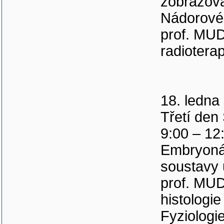
zobrazov
Nádorové 
prof. MUD
radioterap
18. ledna
Třetí de
9:00 – 12
Embryonál
soustavy 
prof. MUD
histologi
Fyziologi