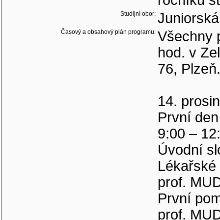
ročníků st
Studijní obor:
Juniorská
Časový a obsahový plán programu:
Všechny p
hod. v Ze
76, Plzeň
14. prosi
První d
9:00 – 12
Úvodní sl
Lékařské 
prof. MUDr
První pom
prof. MUD