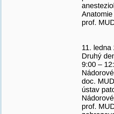
anestezio
Anatomie
prof. MUD
11. ledna
Druhý d
9:00 – 12
Nádorové
doc. MUDr
ústav pat
Nádorové
prof. MUD