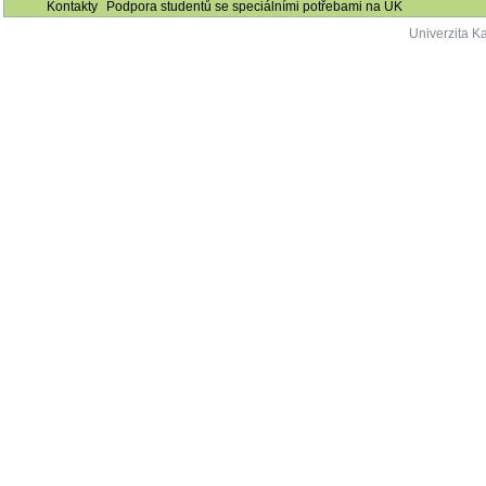
Kontakty
Podpora studentů se speciálními potřebami na UK
Univerzita K