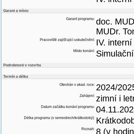
Garant a místo
Garant programu:
doc. MUDr
MUDr. Tom
Pracoviště zajišťující uskutečnění:
IV. intern
Místo konání:
Simulační
Podrobnosti v rozvrhu
Termín a délka
Otevírán v akad. roce:
2024/202
Zahájení:
zimní i le
Datum začátku konání programu:
04.11.20
Délka programu (v semestrech/krátkodobý):
Krátkodo
Rozsah:
8 (v hodi