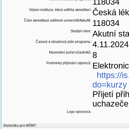
118034
Název instituce, která udělila akreditaci:
Česká lé
Číslo akreditace udělené univerzitě/fakultě:
118034
Studijní obor:
Akutní sta
Časový a obsahový plán programu:
4.11.2024
Maximální počet účastníků:
8
Podmínky přijímání zájemců:
Elektroni
https://
do=kurzy
Přijetí p
uchazeče
Logo sponzora:
Statistika pro MŠMT