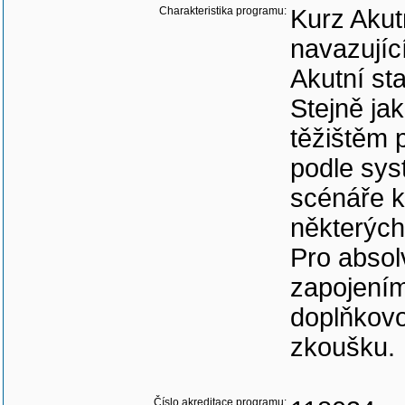
Charakteristika programu:
Kurz Akutn
navazujíc
Akutní sta
Stejně ja
těžištěm 
podle sys
scénáře k
některých
Pro absol
zapojením
doplňkovo
zkoušku.
Číslo akreditace programu: