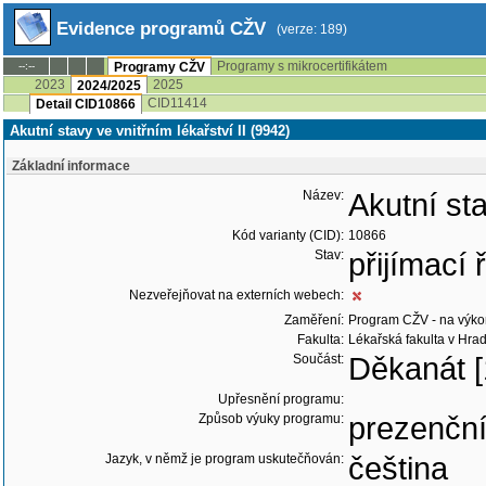
Evidence programů CŽV
(verze: 189)
Programy s mikrocertifikátem
--:--
Programy CŽV
2023
2025
2024/2025
CID11414
Detail CID10866
Akutní stavy ve vnitřním lékařství II (9942)
Základní informace
Název:
Akutní sta
Kód varianty (CID):
10866
Stav:
přijímací
Nezveřejňovat na externích webech:
Zaměření:
Program CŽV - na výko
Fakulta:
Lékařská fakulta v Hrad
Součást:
Děkanát [
Upřesnění programu:
Způsob výuky programu:
prezenčn
Jazyk, v němž je program uskutečňován:
čeština