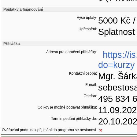
Poplatky a financování
Výše úplaty:
5000 Kč /
Upřesnění:
Splatnost
Přihláška
Adresa pro doručení přihlášky:
https://
do=kurzy
Kontaktní osoba:
Mgr. Šár
E-mail:
sebestosa
Telefon:
495 834 
Od kdy je možné podávat přihlášku:
11.09.20
Termín podání přihlášky do:
20.10.20
Ověřování podmínek přijímání do programu se nestanoví: