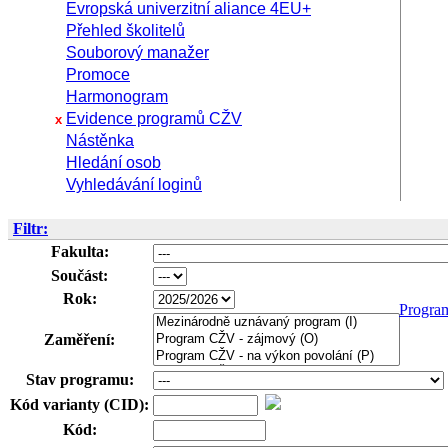
Evropská univerzitní aliance 4EU+
Přehled školitelů
Souborový manažer
Promoce
Harmonogram
Evidence programů CŽV
x
Nástěnka
Hledání osob
Vyhledávání loginů
Filtr:
Fakulta:
Součást:
Rok:
Progra
Zaměření:
Stav programu:
Kód varianty (CID):
Kód: