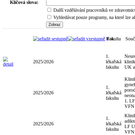
Klíčová slova:
Další vzdělávání pracovníků ve zdravotnic
Vyhledávat pouze programy, na které lze ak
Rok
Fakulta
Sou
1.
Neu
2025/2026
lékařská
klin
fakulta
UK 
Klin
gyn
1.
poro
2025/2026
lékařská
neon
fakulta
1. 
VF
Klin
1.
adik
2025/2026
lékařská