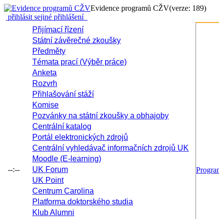
Evidence programů CŽV
(verze: 189)
přihlásit se
jiné přihlášení
Přijímací řízení
Státní závěrečné zkoušky
Předměty
Témata prací (Výběr práce)
Anketa
Rozvrh
Přihlašování stáží
Komise
Pozvánky na státní zkoušky a obhajoby
Centrální katalog
Portál elektronických zdrojů
Centrální vyhledávač informačních zdrojů UK
Moodle (E-learning)
--:--
UK Forum
Progr
UK Point
Centrum Carolina
Platforma doktorského studia
Klub Alumni