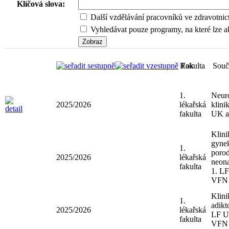
Klíčová slova:
Další vzdělávání pracovníků ve zdravotnic
Vyhledávat pouze programy, na které lze ak
Rok
Fakulta
Souč
1.
Neur
2025/2026
lékařská
klini
fakulta
UK 
Klini
gynek
1.
porod
2025/2026
lékařská
neona
fakulta
1. L
VFN
Klini
1.
adikt
2025/2026
lékařská
LF U
fakulta
VFN