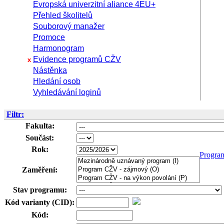
Evropská univerzitní aliance 4EU+
Přehled školitelů
Souborový manažer
Promoce
Harmonogram
Evidence programů CŽV
x
Nástěnka
Hledání osob
Vyhledávání loginů
Filtr:
Fakulta:
Součást:
Rok:
Progra
Zaměření:
Stav programu:
Kód varianty (CID):
Kód: