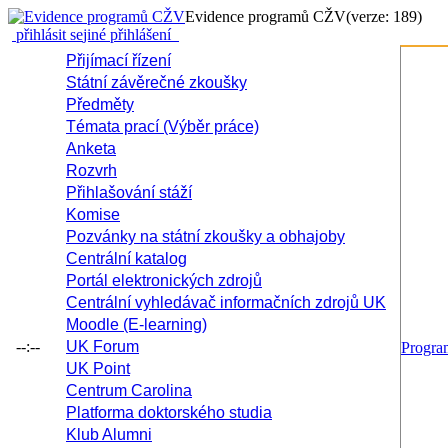
Evidence programů CŽV
(verze: 189)
přihlásit se
jiné přihlášení
Přijímací řízení
Státní závěrečné zkoušky
Předměty
Témata prací (Výběr práce)
Anketa
Rozvrh
Přihlašování stáží
Komise
Pozvánky na státní zkoušky a obhajoby
Centrální katalog
Portál elektronických zdrojů
Centrální vyhledávač informačních zdrojů UK
Moodle (E-learning)
--:--
UK Forum
Progr
UK Point
Centrum Carolina
Platforma doktorského studia
Klub Alumni