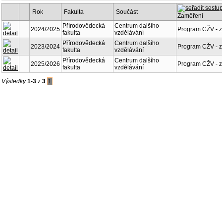
Rok
Fakulta
Součást
Zaměření
Přírodovědecká
Centrum dalšího
2024/2025
Program CŽV - 
fakulta
vzdělávání
Přírodovědecká
Centrum dalšího
2023/2024
Program CŽV - 
fakulta
vzdělávání
Přírodovědecká
Centrum dalšího
2025/2026
Program CŽV - 
fakulta
vzdělávání
Výsledky
1-3
z
3
1