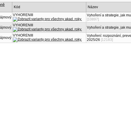
Kód
Název
VYHORENIII
Vyhoření a strategie, jak m
zájmový
[10897]
VYHORENIII
zájmový
Vyhoření a strategie, jak mu
VYHORENIII
Vyhoření: rozpoznání, pre
zájmový
2025/26
[12183]