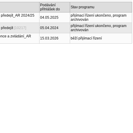
Podávání
Stav programu
přihlášek do
u předejít_AR 2024/25
přijímací řízení ukončeno, program
04.05.2025
archivován
přijímací řízení ukončeno, program
 předejít
[10217]
05.04.2024
archivován
vence a zvládání_AR
15.03.2026
běží přijímací řízení