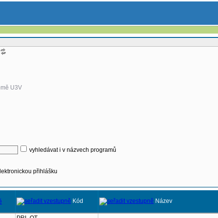
omě U3V
vyhledávat i v názvech programů
lektronickou přihlášku
Kód
Název