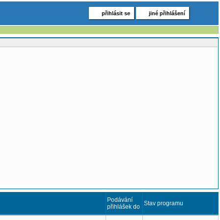
přihlásit se
jiné přihlášení
Podávání
Stav programu
přihlášek do