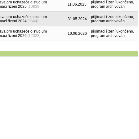
rava pro uchazeče o studium
přijímací řízení ukončeno,
11.06.2025
mací řízení 2025
[10839]
program archivován
rava pro uchazeče o studium
přijímací řízení ukončeno,
31.05.2024
mací řízení 2024
[9664]
program archivován
rava pro uchazeče o studium
přijímací řízení ukončeno,
10.06.2026
mací řízení 2026
[12323]
program archivován