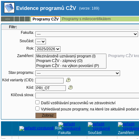
Evidence programů CŽV
(verze: 189)
Programy s mikrocertifikátem
--:--
Programy CŽV
Filtr:
Fakulta:
Součást:
Rok:
Zaměření:
Programy CŽV kr
Stav programu:
Kód varianty (CID):
Kód:
Klíčová slova:
Další vzdělávání pracovníků ve zdravotnictví
Vyhledávat pouze programy, na které lze aktuálně podat e
Rok
Fakulta
Součást
Zaměření