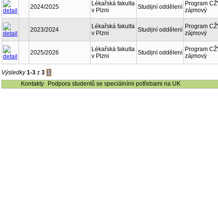
Lékařská fakulta
Program CŽ
2024/2025
Studijní oddělení
v Plzni
zájmový
Lékařská fakulta
Program CŽ
2023/2024
Studijní oddělení
v Plzni
zájmový
Lékařská fakulta
Program CŽ
2025/2026
Studijní oddělení
v Plzni
zájmový
Výsledky
1-3
z
3
1
Kontakty
Podpora studentů se speciálními potřebami na UK